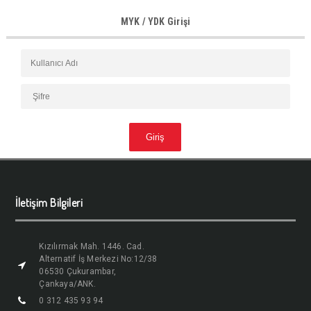
MYK / YDK Girişi
İletişim Bilgileri
Kızılırmak Mah. 1446. Cad.
Alternatif İş Merkezi No:12/38
06530 Çukurambar,
Çankaya/ANK.
0 312 435 93 94