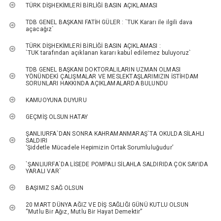
TÜRK DİŞHEKİMLERİ BİRLİĞİ BASIN AÇIKLAMASI
TDB GENEL BAŞKANI FATİH GÜLER : `TUK Kararı ile ilgili dava
açacağız`
TÜRK DİŞHEKİMLERİ BİRLİĞİ BASIN AÇIKLAMASI :
`TUK tarafından açıklanan kararı kabul edilemez buluyoruz`
TDB GENEL BAŞKANI DOKTORALILARIN UZMAN OLMASI
YÖNÜNDEKİ ÇALIŞMALAR VE MESLEKTAŞLARIMIZIN İSTİHDAM
SORUNLARI HAKKINDA AÇIKLAMALARDA BULUNDU
KAMUOYUNA DUYURU
GEÇMİŞ OLSUN HATAY
ŞANLIURFA`DAN SONRA KAHRAMANMARAŞ`TA OKULDA SİLAHLI
SALDIRI
‘Şiddetle Mücadele Hepimizin Ortak Sorumluluğudur’
`ŞANLIURFA`DA LİSEDE POMPALI SİLAHLA SALDIRIDA ÇOK SAYIDA
YARALI VAR`
BAŞIMIZ SAĞ OLSUN
20 MART DÜNYA AĞIZ VE DİŞ SAĞLIĞI GÜNÜ KUTLU OLSUN
“Mutlu Bir Ağız, Mutlu Bir Hayat Demektir”