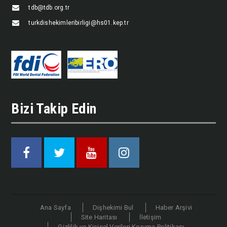
tdb@tdb.org.tr
turkdishekimleribirligi@hs01.kep.tr
Bizi Takip Edin
Facebook
Twitter
Youtube
Instagram
Ana Sayfa
Dişhekimi Bul
Haber Arşivi
Site Haritası
İletişim
Gizlilik ve Kişisel Verileri Koruma Politikası