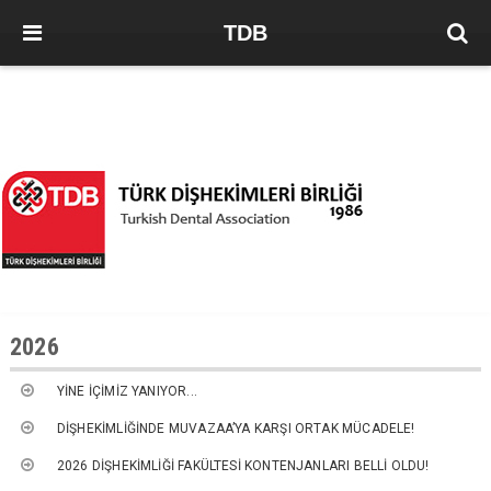
TDB
2026
YİNE İÇİMİZ YANIYOR...
DİŞHEKİMLİĞİNDE MUVAZAA’YA KARŞI ORTAK MÜCADELE!
2026 DİŞHEKİMLİĞİ FAKÜLTESİ KONTENJANLARI BELLİ OLDU!