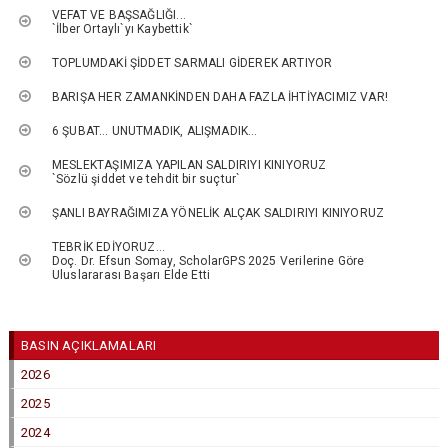
VEFAT VE BAŞSAĞLIĞI...
`İlber Ortaylı`yı Kaybettik`
TOPLUMDAKİ ŞİDDET SARMALI GİDEREK ARTIYOR
BARIŞA HER ZAMANKİNDEN DAHA FAZLA İHTİYACIMIZ VAR!
6 ŞUBAT… UNUTMADIK, ALIŞMADIK…
MESLEKTAŞIMIZA YAPILAN SALDIRIYI KINIYORUZ
`Sözlü şiddet ve tehdit bir suçtur`
ŞANLI BAYRAĞIMIZA YÖNELİK ALÇAK SALDIRIYI KINIYORUZ
TEBRİK EDİYORUZ…
Doç. Dr. Efsun Somay, ScholarGPS 2025 Verilerine Göre
Uluslararası Başarı Elde Etti
BASIN AÇIKLAMALARI
2026
2025
2024