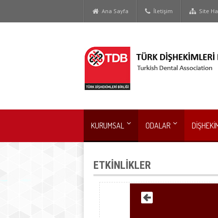
Ana Sayfa
İletişim
Site Har
KURUMSAL
ODALAR
DİŞHEKİ
ETKİNLİKLER