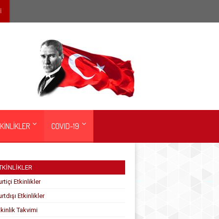
İ
KİNLİKLER
COVID-19
TKİNLİKLER
rtiçi Etkinlikler
rtdışı Etkinlikler
tkinlik Takvimi