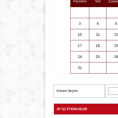
Pazartesi
Salı
Çarşa
3
4
5
10
11
1
17
18
1
24
25
2
31
Dönem Seçimi
AY İÇİ ETKİNLİKLER