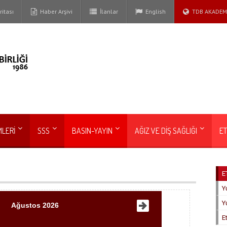
itası
Haber Arşivi
İlanlar
English
TDB AKADEM
MLERİ
SSS
BASIN-YAYIN
AĞIZ VE DİŞ SAĞLIĞI
ET
E
Yu
Yu
Ağustos 2026
E