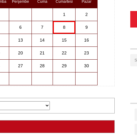
mba
Perşembe
Cuma
Cumartesi
Pazar
1
2
6
7
8
9
2
13
14
15
16
9
20
21
22
23
6
27
28
29
30