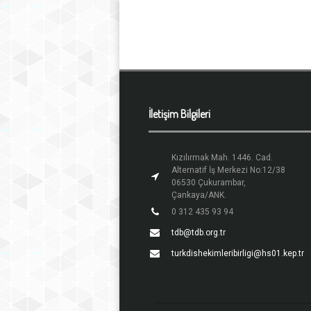
İletişim Bilgileri
Kızılırmak Mah. 1446. Cad.
Alternatif İş Merkezi No:12/38
06530 Çukurambar,
Çankaya/ANK.
0 312 435 93 94
tdb@tdb.org.tr
turkdishekimleribirligi@hs01.kep.tr