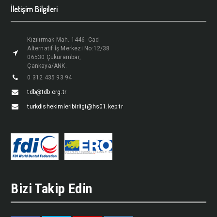
İletişim Bilgileri
Kızılırmak Mah. 1446. Cad.
Alternatif İş Merkezi No:12/38
06530 Çukurambar,
Çankaya/ANK.
0 312 435 93 94
tdb@tdb.org.tr
turkdishekimleribirligi@hs01.kep.tr
Bizi Takip Edin