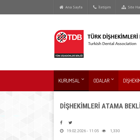
Ana Sayfa
İletişim
Site Har
KURUMSAL
ODALAR
DİŞHEKİ
DİŞHEKİMLERİ ATAMA BEKL
19.02.2026 - 11:05
1,330