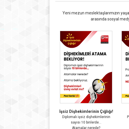
Yeni mezun meslektaşlarımızın yaşadı
arasında sosyal medya
İşsiz Dişhekimlerinin Çığlığı!
Diplomalı işsiz dişhekimlerinin
P
sayısı 10 binlerde…
Atamalar nerede?