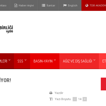
itası
Haber Arşivi
İlanlar
English
TDB AKADEM
MLERİ
SSS
BASIN-YAYIN
AĞIZ VE DİŞ SAĞLIĞI
ET
İYOR!
Yazdır
Yazı Boyutu
-
14
+