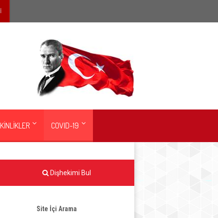
İ
KİNLİKLER
COVID-19
Dişhekimi Bul
Site İçi Arama