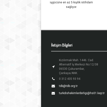
işgücüne en az 5 kişilik istihdam
sağlıyor.
İletişim Bilgileri
Kızılırmak Mah. 1446. Cad.
Alternatif İş Merkezi No:12/38
06530 Çukurambar,
Çankaya/ANK.
0 312 435 93 94
tdb@tdb.org.tr
turkdishekimleribirligi@hs01.kep.tr