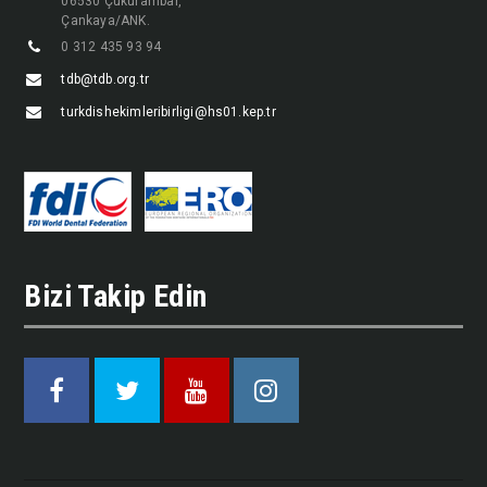
06530 Çukurambar,
Çankaya/ANK.
0 312 435 93 94
tdb@tdb.org.tr
turkdishekimleribirligi@hs01.kep.tr
Bizi Takip Edin
Facebook
Twitter
Youtube
Instagram