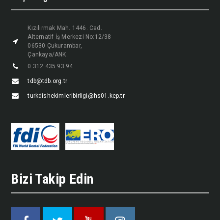
Kızılırmak Mah. 1446. Cad.
Alternatif İş Merkezi No:12/38
06530 Çukurambar,
Çankaya/ANK.
0 312 435 93 94
tdb@tdb.org.tr
turkdishekimleribirligi@hs01.kep.tr
Bizi Takip Edin
Facebook
Twitter
Youtube
Instagram