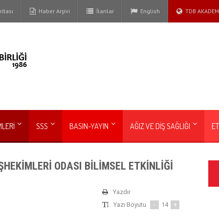
itası
Haber Arşivi
İlanlar
English
TDB AKADEM
MLERİ
SSS
BASIN-YAYIN
AĞIZ VE DİŞ SAĞLIĞI
ET
ŞHEKİMLERİ ODASI BİLİMSEL ETKİNLİĞİ
Yazdır
Yazı Boyutu
-
14
+