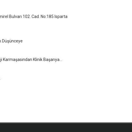
el Bulvarı 102. Cad. No:185 Isparta
ik Düşünceye
loji Karmaşasından Klinik Başarıya…
k