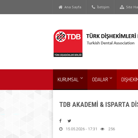
Ana Sayfa
İletişim
Site Har
KURUMSAL
ODALAR
DİŞHEKİ
TDB AKADEMİ & ISPARTA Dİ
15.05.2026 - 17:31
256