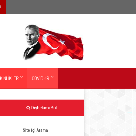
İ
KİNLİKLER
COVID-19
Dişhekimi Bul
Site İçi Arama