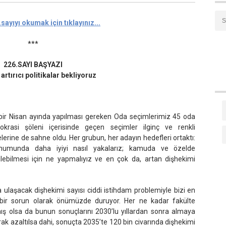
ayıyı okumak için tıklayınız...
***
226.SAYI BAŞYAZI
artırıcı politikalar bekliyoruz
a bir Nisan ayında yapılması gereken Oda seçimlerimiz 45 oda
rasi şöleni içerisinde geçen seçimler ilginç ve renkli
erine de sahne oldu. Her grubun, her adayın hedefleri ortaktı:
unumunda daha iyiyi nasıl yakalarız; kamuda ve özelde
irilebilmesi için ne yapmalıyız ve en çok da, artan dişhekimi
 ulaşacak dişhekimi sayısı ciddi istihdam problemiyle bizi en
bir sorun olarak önümüzde duruyor. Her ne kadar fakülte
ış olsa da bunun sonuçlarını 2030’lu yıllardan sonra almaya
ak azaltılsa dahi, sonuçta 2035’te 120 bin civarında dişhekimi