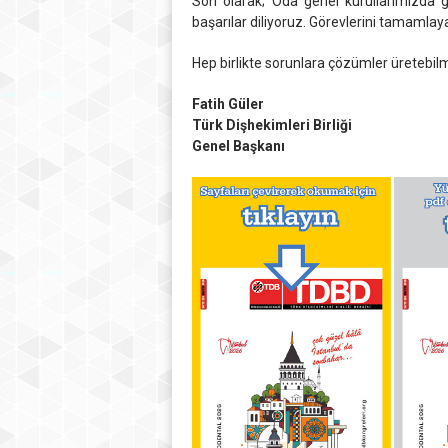
Son olarak; Oda genel kurullarımızda g
başarılar diliyoruz. Görevlerini tamamla
Hep birlikte sorunlara çözümler üretebilme
Fatih Güler
Türk Dişhekimleri Birliği
Genel Başkanı