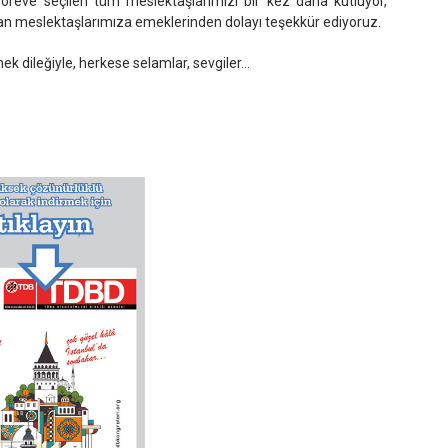
öreve seçilen tüm meslektaşlarımızı bir kez daha kutluyor,
yan meslektaşlarımıza emeklerinden dolayı teşekkür ediyoruz.
k dileğiyle, herkese selamlar, sevgiler...