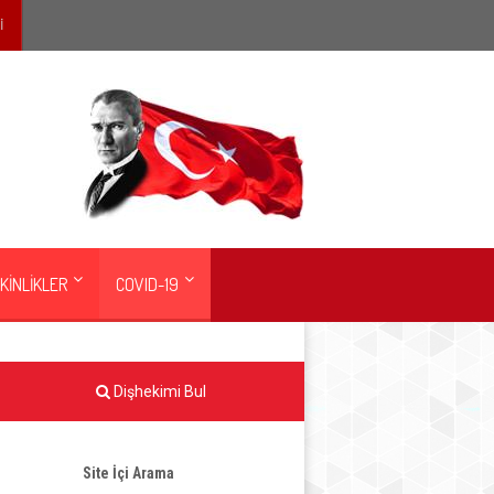
İ
KİNLİKLER
COVID-19
Dişhekimi Bul
Site İçi Arama