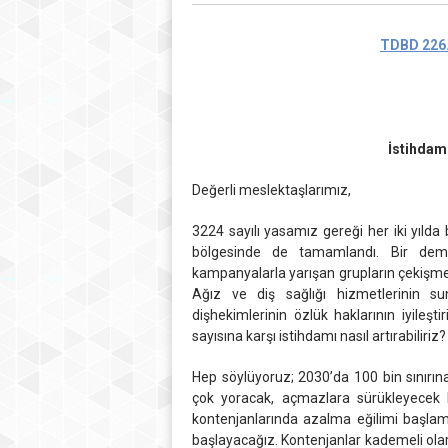
TDBD 226.s
İstihdam 
Değerli meslektaşlarımız,
3224 sayılı yasamız gereği her iki yıld
bölgesinde de tamamlandı. Bir demok
kampanyalarla yarışan grupların çekişmel
Ağız ve diş sağlığı hizmetlerinin s
dişhekimlerinin özlük haklarının iyileşt
sayısına karşı istihdamı nasıl artırabiliriz?
Hep söylüyoruz; 2030’da 100 bin sınırına
çok yoracak, açmazlara sürükleyecek 
kontenjanlarında azalma eğilimi başlam
başlayacağız. Kontenjanlar kademeli olar