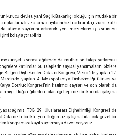
 kurucu devlet, yani Sağlık Bakanlığı olduğu için mutlaka bir
ını planlamalı ve atama sayılarını hızla artırarak çözüme katkı
nde atama sayılarını artırarak yeni mezunların iş sorununu
işimi kolaylaştırabiliriz.
k mezuniyet sonrası eğitimde de müthiş bir talep patlaması
ngrelere katılımlar bu taleplerin sayısal yansımalarını bizlere
Ege Bölgesi Dişhekimleri Odaları Kongresi, Mersin’de yapılan 17.
, Mardin’de yapılan 4. Mezopotamya Dişhekimliği Günleri ve
arya Dostluk Kongresi’nin katılımcı sayıları ve son olarak da
rmiş olduğu eğitimlere olan ilgi hepimizi bu konuda çalışma
.
a yapacağımız TDB 29. Uluslararası Dişhekimliği Kongresi de
bul Odamızla birlikte yürüttüğümüz çalışmalarla çok güzel bir
diden Kongremize kayıt yaptırmaya davet ediyoruz.