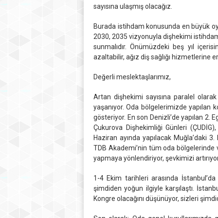
sayısına ulaşmış olacağız.
Burada istihdam konusunda en büyük oyun
2030, 2035 vizyonuyla dişhekimi istihdam
sunmalıdır. Önümüzdeki beş yıl içerisi
azaltabilir, ağız diş sağlığı hizmetlerine er
Değerli meslektaşlarımız,
Artan dişhekimi sayısına paralel olara
yaşanıyor. Oda bölgelerimizde yapılan ko
gösteriyor. En son Denizli’de yapılan 2. 
Çukurova Dişhekimliği Günleri (ÇUDİG)
Haziran ayında yapılacak Muğla’daki 3. K
TDB Akademi’nin tüm oda bölgelerinde ve
yapmaya yönlendiriyor, şevkimizi artırıyor
1-4 Ekim tarihleri arasında İstanbul’d
şimdiden yoğun ilgiyle karşılaştı. İstan
Kongre olacağını düşünüyor, sizleri şim