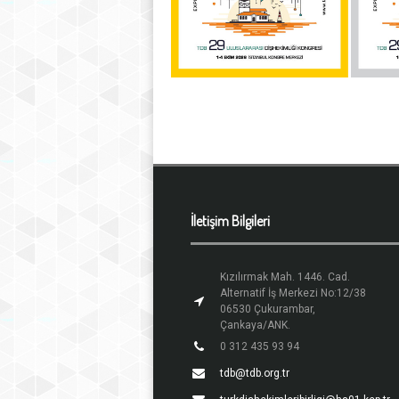
İletişim Bilgileri
Kızılırmak Mah. 1446. Cad.
Alternatif İş Merkezi No:12/38
06530 Çukurambar,
Çankaya/ANK.
0 312 435 93 94
tdb@tdb.org.tr