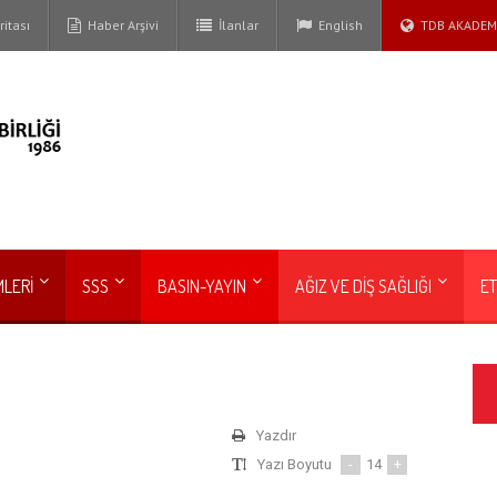
itası
Haber Arşivi
İlanlar
English
TDB AKADEM
MLERİ
SSS
BASIN-YAYIN
AĞIZ VE DİŞ SAĞLIĞI
ET
Yazdır
Yazı Boyutu
-
14
+