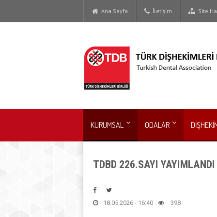
Ana Sayfa
İletişim
Site Har
KURUMSAL
ODALAR
DİŞHEKİ
TDBD 226.SAYI YAYIMLANDI
18.05.2026 - 16:40
398