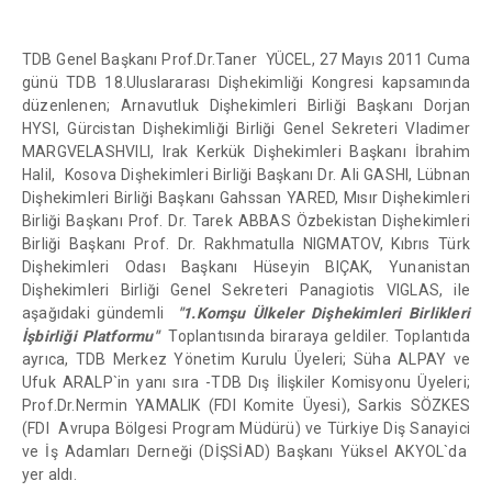
TDB Genel Başkanı Prof.Dr.Taner YÜCEL, 27 Mayıs 2011 Cuma
günü TDB 18.Uluslararası Dişhekimliği Kongresi kapsamında
düzenlenen; Arnavutluk Dişhekimleri Birliği Başkanı Dorjan
HYSI, Gürcistan Dişhekimliği Birliği Genel Sekreteri Vladimer
MARGVELASHVILI, Irak Kerkük Dişhekimleri Başkanı İbrahim
Halil, Kosova Dişhekimleri Birliği Başkanı Dr. Ali GASHI, Lübnan
Dişhekimleri Birliği Başkanı Gahssan YARED, Mısır Dişhekimleri
Birliği Başkanı Prof. Dr. Tarek ABBAS Özbekistan Dişhekimleri
Birliği Başkanı Prof. Dr. Rakhmatulla NIGMATOV, Kıbrıs Türk
Dişhekimleri Odası Başkanı Hüseyin BIÇAK, Yunanistan
Dişhekimleri Birliği Genel Sekreteri Panagiotis VIGLAS, ile
aşağıdaki gündemli
"1.Komşu Ülkeler Dişhekimleri Birlikleri
İşbirliği Platformu"
Toplantısında biraraya geldiler. Toplantıda
ayrıca, TDB Merkez Yönetim Kurulu Üyeleri; Süha ALPAY ve
Ufuk ARALP`in yanı sıra -TDB Dış İlişkiler Komisyonu Üyeleri;
Prof.Dr.Nermin YAMALIK (FDI Komite Üyesi), Sarkis SÖZKES
(FDI Avrupa Bölgesi Program Müdürü) ve Türkiye Diş Sanayici
ve İş Adamları Derneği (DİŞSİAD) Başkanı Yüksel AKYOL`da
yer aldı.