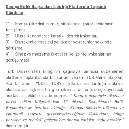
Komşu Birlik Başkanları İşbirliği Platformu Toplantı
Gündemi;
1) Komşu ülke dişhekimliği birliklerinin işbirliği imkanının
tartışılması,
2) Ulusal kongrelerde karşılıklı destek imkanları,
3) Dişhekimliği mesleki politikalar ve sorunlar hakkında
görüşme,
4) Cihaz ve malzeme üreticileri ile işbirliği imkanlarının
görüşülmesi,
Türk Dişhekimleri Birliği’nin çağrısıyla birincisi düzenlenen
platform toplantısında bir sunum yapan TDB Genel Başkanı
Prof.Dr.Taner YÜCEL, TDB’nin yıllardır sürdürdüğü istikrarlı
uluslararası ilişkileri bu gün ülkemiz adına kıvanç duyulacak
noktalara geldiğini ifade ederek
“ Kongre nedeniyle ülkemize
davet edilen bölgemizdeki 12 ülkenin Dişhekimleri Birlik
Başkanları ile beraber olacağız. Komşu ülkelerle bilimsel ve
ekonomik boyutta gerçekleştireceğimiz ilişkilerimiz, bölge
barışına ve mesleki gelişmelere önemli katkılar sağlayacaktır.”
diye konuştu.