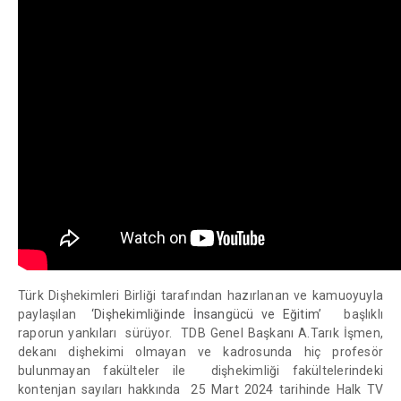
Türk Dişhekimleri Birliği tarafından hazırlanan ve kamuoyuyla
paylaşılan
‘Dişhekimliğinde İnsangücü ve Eğitim’
başlıklı
raporun yankıları sürüyor. TDB Genel Başkanı A.Tarık İşmen,
dekanı dişhekimi olmayan ve kadrosunda hiç profesör
bulunmayan fakülteler ile dişhekimliği fakültelerindeki
kontenjan sayıları hakkında 25 Mart 2024 tarihinde Halk TV