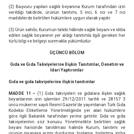
(2) Başvuru yapılan sağlık beyanına Kurum tarafından izin
verildiği takdirde, ürünün tanıtımı, 5 inci, 6 ncı ve 7 nci
maddelerde belirtilen hükümlere uygun olarak yapılır.
(3) Ürün sahibi, Kurumun talebi hâlinde sağlık beyanı ve iddia
edilen sağlık beyanının yer aldığı tanıtımla ilgili gereken her
türlü bilgi ve belgeyi sunmakla yükümlüdür.
ÜÇÜNCÜ BÖLÜM
Gıda ve Gıda Takviyelerine İlişkin Tanıtımlar, Denetim ve
İdari Yaptırımlar
Gıda ve gıda takviyelerine ilişkin tanıtımlar
MADDE 11 –
(1) Gıda takviyeleri ve gıdalara ilişkin sağlık
beyanlarının izin işlemleri 29/12/2011 tarihli ve 28157 3
üncü mükerrer sayılı Resmî Gazete’de yayımlanan Türk Gıda
Kodeksi Etiketleme Yönetmeliğinde yer alan hükümlere
göre ilgili Bakanlık tarafından yerine getirilir. Gıda ve gıda
takviyelerinin söz konusu Yönetmelikte belirtilen sağlık
beyanı haricinde tanıtılması halinde Kurum, tanıtımı ve
ürünün piyasaya arzını durdurma, toplama, toplatma, imha