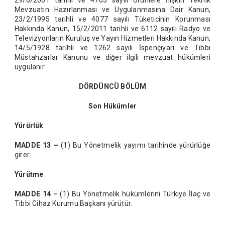
29/6/2001 tarihli ve 4703 sayılı Ürünlere İlişkin Teknik
Mevzuatın Hazırlanması ve Uygulanmasına Dair Kanun,
23/2/1995 tarihli ve 4077 sayılı Tüketicinin Korunması
Hakkında Kanun, 15/2/2011 tarihli ve 6112 sayılı Radyo ve
Televizyonların Kuruluş ve Yayın Hizmetleri Hakkında Kanun,
14/5/1928 tarihli ve 1262 sayılı İspençiyari ve Tıbbi
Müstahzarlar Kanunu ve diğer ilgili mevzuat hükümleri
uygulanır.
DÖRDÜNCÜ BÖLÜM
Son Hükümler
Yürürlük
MADDE 13 –
(1) Bu Yönetmelik yayımı tarihinde yürürlüğe
girer.
Yürütme
MADDE 14 –
(1) Bu Yönetmelik hükümlerini Türkiye İlaç ve
Tıbbi Cihaz Kurumu Başkanı yürütür.