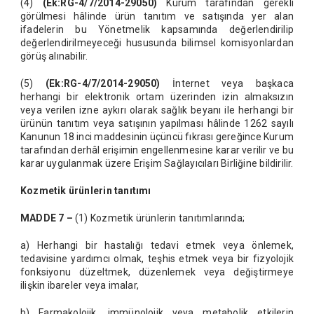
(4)
(Ek:RG-4/7/2014-29050)
Kurum tarafından gerekli
görülmesi hâlinde ürün tanıtım ve satışında yer alan
ifadelerin bu Yönetmelik kapsamında değerlendirilip
değerlendirilmeyeceği hususunda bilimsel komisyonlardan
görüş alınabilir.
(5)
(Ek:RG-4/7/2014-29050)
İnternet veya başkaca
herhangi bir elektronik ortam üzerinden izin almaksızın
veya verilen izne aykırı olarak sağlık beyanı ile herhangi bir
ürünün tanıtım veya satışının yapılması hâlinde 1262 sayılı
Kanunun 18 inci maddesinin üçüncü fıkrası gereğince Kurum
tarafından derhâl erişimin engellenmesine karar verilir ve bu
karar uygulanmak üzere Erişim Sağlayıcıları Birliğine bildirilir.
Kozmetik ürünlerin tanıtımı
MADDE 7 –
(1) Kozmetik ürünlerin tanıtımlarında;
a) Herhangi bir hastalığı tedavi etmek veya önlemek,
tedavisine yardımcı olmak, teşhis etmek veya bir fizyolojik
fonksiyonu düzeltmek, düzenlemek veya değiştirmeye
ilişkin ibareler veya imalar,
b) Farmakolojik, immünolojik veya metabolik etkilerin