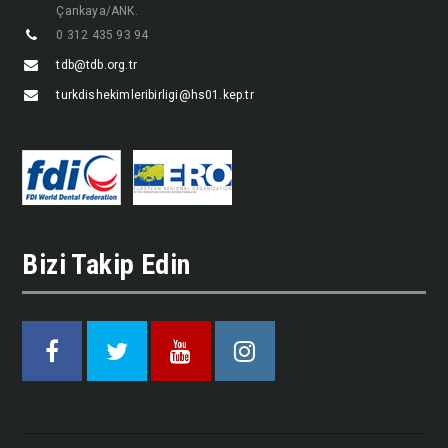
Çankaya/ANK.
0 312 435 93 94
tdb@tdb.org.tr
turkdishekimleribirligi@hs01.kep.tr
Bizi Takip Edin
Facebook
Twitter
Youtube
Instagram