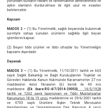
yönünden bunların reklam ve tanıtımlarının denetlenmesi ve
aykırı olanların durdurulması ile ilgili usul ve esasları
belirlemektir.
Kapsam
MADDE 2 –
(1) Bu Yönetmelik, sağlık beyanında bulunmak
suretiyle satışa sunulan ürünlerin sağlıkla ilgili beyan
işlemlerini kapsar.
(2) Beşeri tıbbi ürünler ve tıbbi cihazlar bu Yönetmeliğin
kapsamı dışındadır.
Dayanak
MADDE 3 –
(1) Bu Yönetmelik, 11/10/2011 tarihli ve 663
sayılı Sağlık Bakanlığı ve Bağlı Kuruluşlarının Teşkilat ve
Görevleri Hakkında Kanun Hükmünde Kararname’nin 27 nci
maddesinin ikinci fıkrasının (b) bendi ile 40 ıncı
maddesine
(Ek ibare:RG-4/7/2014-29050)
, 14/5/1928
tarihli ve 1262 sayılı İspençiyari ve Tıbbi Müstahzarlar
Kanununun 18 ile 19 uncu
maddelerine ve 29/6/2001 tarihli
ve 4703 sayılı Ürünlere İlişkin Teknik Mevzuatın
Hazırlanması ve Uygulanmasına Dair Kanunun 4 üncü