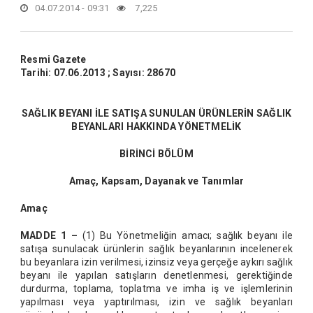
04.07.2014 - 09:31
7,225
Resmi Gazete
Tarihi: 07.06.2013 ; Sayısı: 28670
SAĞLIK BEYANI İLE SATIŞA SUNULAN ÜRÜNLERİN SAĞLIK
BEYANLARI HAKKINDA YÖNETMELİK
BİRİNCİ BÖLÜM
Amaç, Kapsam, Dayanak ve Tanımlar
Amaç
MADDE 1 –
(1) Bu Yönetmeliğin amacı; sağlık beyanı ile
satışa sunulacak ürünlerin sağlık beyanlarının incelenerek
bu beyanlara izin verilmesi, izinsiz veya gerçeğe aykırı sağlık
beyanı ile yapılan satışların denetlenmesi, gerektiğinde
durdurma, toplama, toplatma ve imha iş ve işlemlerinin
yapılması veya yaptırılması, izin ve sağlık beyanları