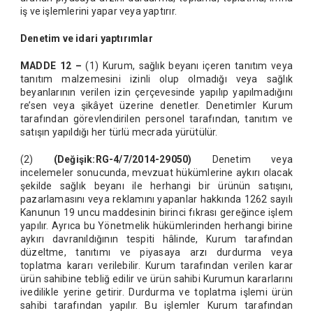
iş ve işlemlerini yapar veya yaptırır.
Denetim ve idari yaptırımlar
MADDE 12 –
(1) Kurum, sağlık beyanı içeren tanıtım veya
tanıtım malzemesini izinli olup olmadığı veya sağlık
beyanlarının verilen izin çerçevesinde yapılıp yapılmadığını
re’sen veya şikâyet üzerine denetler. Denetimler Kurum
tarafından görevlendirilen personel tarafından, tanıtım ve
satışın yapıldığı her türlü mecrada yürütülür.
(2)
(Değişik:RG-4/7/2014-29050)
Denetim veya
incelemeler sonucunda, mevzuat hükümlerine aykırı olacak
şekilde sağlık beyanı ile herhangi bir ürünün satışını,
pazarlamasını veya reklamını yapanlar hakkında 1262 sayılı
Kanunun 19 uncu maddesinin birinci fıkrası gereğince işlem
yapılır. Ayrıca bu Yönetmelik hükümlerinden herhangi birine
aykırı davranıldığının tespiti hâlinde, Kurum tarafından
düzeltme, tanıtımı ve piyasaya arzı durdurma veya
toplatma kararı verilebilir. Kurum tarafından verilen karar
ürün sahibine tebliğ edilir ve ürün sahibi Kurumun kararlarını
ivedilikle yerine getirir. Durdurma ve toplatma işlemi ürün
sahibi tarafından yapılır. Bu işlemler Kurum tarafından