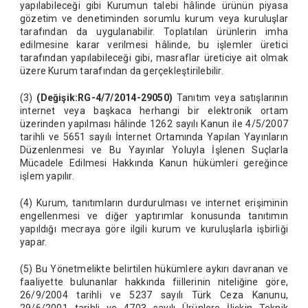
yapılabileceği gibi Kurumun talebi hâlinde ürünün piyasa
gözetim ve denetiminden sorumlu kurum veya kuruluşlar
tarafından da uygulanabilir. Toplatılan ürünlerin imha
edilmesine karar verilmesi hâlinde, bu işlemler üretici
tarafından yapılabileceği gibi, masraflar üreticiye ait olmak
üzere Kurum tarafından da gerçekleştirilebilir.
(3)
(Değişik:RG-4/7/2014-29050)
Tanıtım veya satışlarının
internet veya başkaca herhangi bir elektronik ortam
üzerinden yapılması hâlinde 1262 sayılı Kanun ile 4/5/2007
tarihli ve 5651 sayılı İnternet Ortamında Yapılan Yayınların
Düzenlenmesi ve Bu Yayınlar Yoluyla İşlenen Suçlarla
Mücadele Edilmesi Hakkında Kanun hükümleri gereğince
işlem yapılır.
(4) Kurum, tanıtımların durdurulması ve internet erişiminin
engellenmesi ve diğer yaptırımlar konusunda tanıtımın
yapıldığı mecraya göre ilgili kurum ve kuruluşlarla işbirliği
yapar.
(5) Bu Yönetmelikte belirtilen hükümlere aykırı davranan ve
faaliyette bulunanlar hakkında fiillerinin niteliğine göre,
26/9/2004 tarihli ve 5237 sayılı Türk Ceza Kanunu,