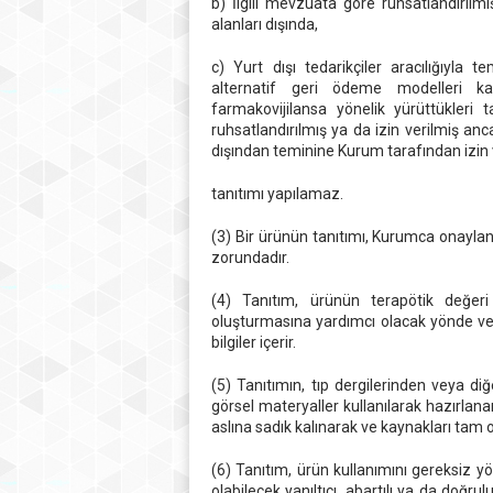
b) İlgili mevzuata göre ruhsatlandırılm
alanları dışında,
c) Yurt dışı tedarikçiler aracılığıyla
alternatif geri ödeme modelleri ka
farmakovijilansa yönelik yürüttükleri 
ruhsatlandırılmış ya da izin verilmiş an
dışından teminine Kurum tarafından izin v
tanıtımı yapılamaz.
(3) Bir ürünün tanıtımı, Kurumca onaylan
zorundadır.
(4) Tanıtım, ürünün terapötik değeri
oluşturmasına yardımcı olacak yönde ve ür
bilgiler içerir.
(5) Tanıtımın, tıp dergilerinden veya diğ
görsel materyaller kullanılarak hazırla
aslına sadık kalınarak ve kaynakları tam ola
(6) Tanıtım, ürün kullanımını gereksiz 
olabilecek yanıltıcı, abartılı ya da doğru