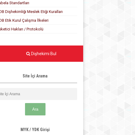
abela Standartları
DB Dişhekimliği Meslek Etiği Kuralları
DB Etik Kurul Çalışma İlkeleri
üketici Hakları / Protokolü
Dişhekimi Bul
Site İçi Arama
MYK / YDK Girişi