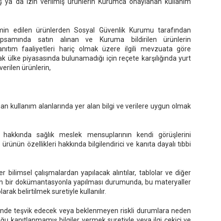
ış ya da izin verilmiş ürünlerin Kurumca onaylanan kullanım
 temin edilen ürünlerden Sosyal Güvenlik Kurumu tarafından
psamında satın alınan ve Kuruma bildirilen ürünlerin
tanıtım faaliyetleri hariç olmak üzere ilgili mevzuata göre
cak ülke piyasasında bulunamadığı için reçete karşılığında yurt
erilen ürünlerin,
an kullanım alanlarında yer alan bilgi ve verilere uygun olmak
 hakkında sağlık meslek mensuplarının kendi görüşlerini
ünün özellikleri hakkında bilgilendirici ve kanıta dayalı tıbbi
er bilimsel çalışmalardan yapılacak alıntılar, tablolar ve diğer
nan bir dokümantasyonla yapılması durumunda, bu materyaller
rak belirtilmek suretiyle kullanılır.
yönde teşvik edecek veya beklenmeyen riskli durumlara neden
luğu kanıtlanmamış bilgiler vermek suretiyle veya ilgi çekici ve