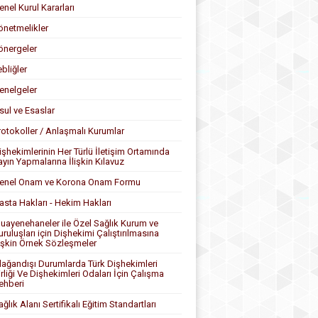
enel Kurul Kararları
önetmelikler
önergeler
ebliğler
enelgeler
sul ve Esaslar
rotokoller / Anlaşmalı Kurumlar
işhekimlerinin Her Türlü İletişim Ortamında
ayın Yapmalarına İlişkin Kılavuz
enel Onam ve Korona Onam Formu
asta Hakları - Hekim Hakları
uayenehaneler ile Özel Sağlık Kurum ve
uruluşları için Dişhekimi Çalıştırılmasına
lişkin Örnek Sözleşmeler
lağandışı Durumlarda Türk Dişhekimleri
irliği Ve Dişhekimleri Odaları İçin Çalışma
ehberi
ağlık Alanı Sertifikalı Eğitim Standartları