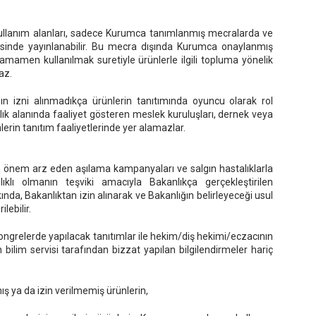
ullanım alanları, sadece Kurumca tanımlanmış mecralarda ve
tesinde yayınlanabilir. Bu mecra dışında Kurumca onaylanmış
mamen kullanılmak suretiyle ürünlerle ilgili topluma yönelik
az.
ın izni alınmadıkça ürünlerin tanıtımında oyuncu olarak rol
ğlık alanında faaliyet gösteren meslek kuruluşları, dernek veya
lerin tanıtım faaliyetlerinde yer alamazlar.
n önem arz eden aşılama kampanyaları ve salgın hastalıklarla
lı olmanın teşviki amacıyla Bakanlıkça gerçekleştirilen
nda, Bakanlıktan izin alınarak ve Bakanlığın belirleyeceği usul
lebilir.
kongrelerde yapılacak tanıtımlar ile hekim/diş hekimi/eczacının
n bilim servisi tarafından bizzat yapılan bilgilendirmeler hariç
ış ya da izin verilmemiş ürünlerin,