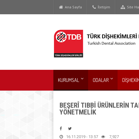
Ana Sayfa
İletişim
Site Har
KURUMSAL
ODALAR
DİŞHEKİ
BEŞERÎ TIBBİ ÜRÜNLERİN T
YÖNETMELİK
16.11.2019 - 13:57
7,927