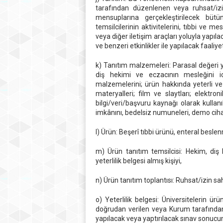
tarafından düzenlenen veya ruhsat/izin 
mensuplarına gerçekleştirilecek bütü
temsilcilerinin aktivitelerini, tıbbi ve m
veya diğer iletişim araçları yoluyla yapılac
ve benzeri etkinlikler ile yapılacak faaliyet
k) Tanıtım malzemeleri: Parasal değeri y
diş hekimi ve eczacının mesleğini icr
malzemelerini; ürün hakkında yeterli ve g
materyalleri; film ve slaytları; elektro
bilgi/veri/başvuru kaynağı olarak kullan
imkânını, bedelsiz numuneleri, demo cihaz
l) Ürün: Beşerî tıbbi ürünü, enteral besl
m) Ürün tanıtım temsilcisi: Hekim, diş
yeterlilik belgesi almış kişiyi,
n) Ürün tanıtım toplantısı: Ruhsat/izin sa
o) Yeterlilik belgesi: Üniversitelerin ü
doğrudan verilen veya Kurum tarafında
yapılacak veya yaptırılacak sınav sonucun