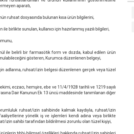
likte ruhsatlandırılan ve ürünün kullanımının gösterilmesine
çermeyen aparatı,
ünün ruhsat dosyasında bulunan kısa ürün bilgilerini,
ile birlikte sunulan, kullanıcı için hazırlanmış yazılı bilgileri,
rumunu,
rmül ile belirli bir farmasötik form ve dozda, kabul edilen ürün
 sunulabileceğini gösteren, Kurumca düzenlenen belgeyi,
için adlarına, ruhsat/izin belgesi düzenlenen gerçek veya tüzel
ekimi, eczacı, hemşire, ebe ve 11/4/1928 tarihli ve 1219 sayılı
İcrasına Dair Kanunun Ek 13 üncü maddesinde tanımlanan diğer
orumluluk ruhsat/izin sahibinde kalmak kaydıyla, ruhsat/izin
aaliyetlerine yönelik iş ve işlemleri kendi adına veya birlikte
/izin sahibi tarafından bildirilmesi zorunlu olan tüzel kişiyi,
nlerin tıbbi-bilimsel özellikleri hakkında ruhsat/izin sahipleri