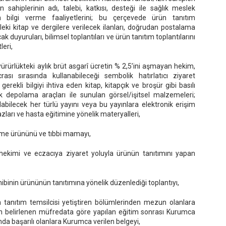
sahiplerinin adı, talebi, katkısı, desteği ile sağlık meslek
n bilgi verme faaliyetlerini; bu çerçevede ürün tanıtım
esleki kitap ve dergilere verilecek ilanları, doğrudan postalama
ak duyuruları, bilimsel toplantıları ve ürün tanıtım toplantılarını
leri,
ürürlükteki aylık brüt asgarî ücretin % 2,5’ini aşmayan hekim,
ası sırasında kullanabileceği sembolik hatırlatıcı ziyaret
erekli bilgiyi ihtiva eden kitap, kitapçık ve broşür gibi basılı
nik depolama araçları ile sunulan görsel/işitsel malzemeleri;
ılabilecek her türlü yayını veya bu yayınlara elektronik erişim
ları ve hasta eğitimine yönelik materyalleri,
enme ürününü ve tıbbi mamayı,
 hekimi ve eczacıya ziyaret yoluyla ürünün tanıtımını yapan
hibinin ürününün tanıtımına yönelik düzenlediği toplantıyı,
rün tanıtım temsilcisi yetiştiren bölümlerinden mezun olanlara
n belirlenen müfredata göre yapılan eğitim sonrası Kurumca
da başarılı olanlara Kurumca verilen belgeyi,