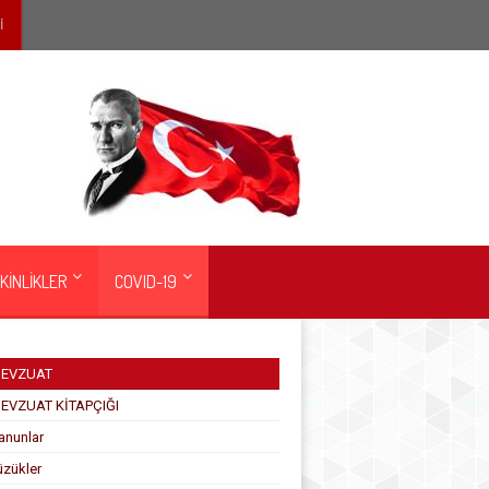
İ
KİNLİKLER
COVID-19
EVZUAT
EVZUAT KİTAPÇIĞI
anunlar
üzükler