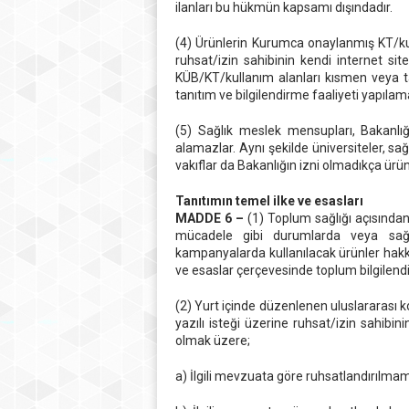
ilanları bu hükmün kapsamı dışındadır.
(4) Ürünlerin Kurumca onaylanmış KT/k
ruhsat/izin sahibinin kendi internet si
KÜB/KT/kullanım alanları kısmen veya ta
tanıtım ve bilgilendirme faaliyeti yapılam
(5) Sağlık meslek mensupları, Bakanlığ
alamazlar. Aynı şekilde üniversiteler, sa
vakıflar da Bakanlığın izni olmadıkça ürün
Tanıtımın temel ilke ve esasları
MADDE 6 –
(1) Toplum sağlığı açısında
mücadele gibi durumlarda veya sağlık
kampanyalarda kullanılacak ürünler hakkı
ve esaslar çerçevesinde toplum bilgilendiri
(2) Yurt içinde düzenlenen uluslararası 
yazılı isteği üzerine ruhsat/izin sahibini
olmak üzere;
a) İlgili mevzuata göre ruhsatlandırılmam