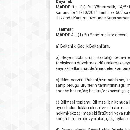
Dayanak
MADDE 3 –
(1) Bu Yönetmelik, 14/5/1
Kanunu ile 11/10/2011 tarihli ve 663 sayıl
Hakkında Kanun Hükmünde Kararnamenin 2
Tanımlar
MADDE 4 –
(1) Bu Yönetmelikte geçen;
a) Bakanlık: Sağlık Bakanlığını,
b) Beşerî tıbbi ürün: Hastalığı tedavi
fonksiyonu düzeltmek, düzenlemek veya 
kaynaklı etkin madde/maddeler kombin
c) Bilim servisi: Ruhsat/izin sahibinin,
sahip olduğu ürünlerin tanıtımının ilgi
sadece hekim/diş hekimi/eczacının çalıştı
ç) Bilimsel toplantı: Bilimsel bir konud
üyesi bulundukları ulusal ve uluslararası 
hekimi/eczacı meslekî örgütleri veya ruhs
kongreleri, sempozyumları, çalıştayları, se