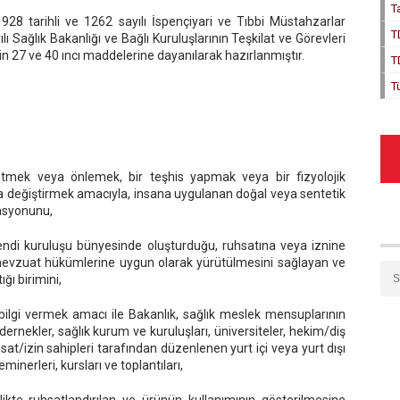
T
928 tarihli ve 1262 sayılı İspençiyari ve Tıbbi Müstahzarlar
T
ı Sağlık Bakanlığı ve Bağlı Kuruluşlarının Teşkilat ve Görevleri
7 ve 40 ıncı maddelerine dayanılarak hazırlanmıştır.
T
T
 etmek veya önlemek, bir teşhis yapmak veya bir fizyolojik
değiştirmek amacıyla, insana uygulanan doğal veya sentetik
asyonunu,
 kendi kuruluşu bünyesinde oluşturduğu, ruhsatına veya iznine
li mevzuat hükümlerine uygun olarak yürütülmesini sağlayan ve
ğı birimini,
a bilgi vermek amacı ile Bakanlık, sağlık meslek mensuplarının
dernekler, sağlık kurum ve kuruluşları, üniversiteler, hekim/diş
at/izin sahipleri tarafından düzenlenen yurt içi veya yurt dışı
minerleri, kursları ve toplantıları,