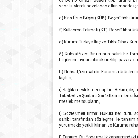
d) Demo cihazı: Beşerî tıbbi ürünle bir
yönelik olarak hazırlanan etkin madde i
e) Kısa Ürün Bilgisi (KÜB): Beşerî tıbbi ür
f) Kullanma Talimatı (KT): Beşerî tıbbi ürün 
g) Kurum: Türkiye İlaç ve Tıbbi Cihaz Ku
ğ) Ruhsat/izin: Bir ürünün belirli bir fo
bilgilerine uygun olarak üretilip pazara
h) Ruhsat/izin sahibi: Kurumca ürünleri 
kişileri,
ı) Sağlık meslek mensupları: Hekim, diş h
Tababet ve Şuabatı San’atlarının Tarzı 
meslek mensuplarını,
i) Sözleşmeli firma: Hukukî her türlü s
sahibi tarafından sözleşme ile tanıtım f
yürütmekle yetkili kılınan ve Kuruma ruhsat
j) Tanıtım: Bu Yönetmelik kapsamındaki ürü