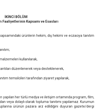
İKİNCİ BÖLÜM
m Faaliyetlerinin Kapsamı ve Esasları
kapsamındaki ürünlerin hekim, diş hekimi ve eczacıya tanıtım
anıtım;
malzemeleri kullanılarak,
oplantıları düzenlenerek veya desteklenerek,
nıtım temsilcileri tarafından ziyaret yapılarak,
yın yapılan her türlü medya ve iletişim ortamında program, film,
rudan veya dolaylı olarak topluma tanıtımı yapılamaz. Kurumun
uplarına ürünün pazara arz edildiğini duyuran gazete/dergi