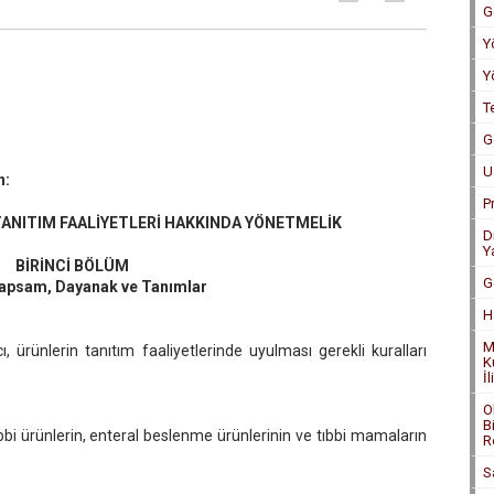
G
Y
Y
T
G
U
n:
P
TANITIM FAALİYETLERİ HAKKINDA YÖNETMELİK
D
Y
BİRİNCİ BÖLÜM
G
apsam, Dayanak ve Tanımlar
H
M
ürünlerin tanıtım faaliyetlerinde uyulması gerekli kuralları
K
İ
O
B
bbi ürünlerin, enteral beslenme ürünlerinin ve tıbbi mamaların
R
S