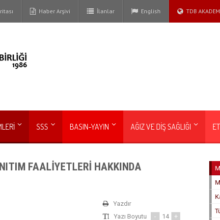
itası
Haber Arşivi
İlanlar
English
TDB AKADEM
MLERİ
SSS
BASIN-YAYIN
AĞIZ VE DİŞ SAĞLIĞI
ET
ANITIM FAALİYETLERİ HAKKINDA
M
M
K
Yazdır
T
Yazı Boyutu
-
14
+