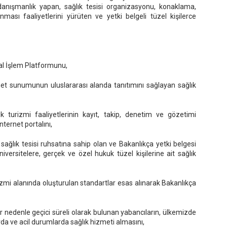
danışmanlık yapan, sağlık tesisi organizasyonu, konaklama,
ması faaliyetlerini yürüten ve yetki belgeli tüzel kişilerce
al İşlem Platformunu,
zmet sunumunun uluslararası alanda tanıtımını sağlayan sağlık
ık turizmi faaliyetlerinin kayıt, takip, denetim ve gözetimi
ternet portalını,
 sağlık tesisi ruhsatına sahip olan ve Bakanlıkça yetki belgesi
versitelere, gerçek ve özel hukuk tüzel kişilerine ait sağlık
rizmi alanında oluşturulan standartlar esas alınarak Bakanlıkça
ir nedenle geçici süreli olarak bulunan yabancıların, ülkemizde
rda ve acil durumlarda sağlık hizmeti almasını,