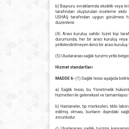
b) Başvuru evraklarında eksiklik veya k
tarafından oluşturulan inceleme ekibi 
USHAŞ tarafından uygun görülmesi ha
düzenlenir.
(4) Aracı kuruluş sahibi tüzel kişi tar
durumunda, her bir aracı kuruluş veya ş
yetkilendirilmeyen ikinci bir aracı kurulu
(5) Uluslararası sağlık turizmi yetki belg
Hizmet standartları
MADDE 6-
(1) Sağlık tesisi aşağıda belir
a) Sağlık tesisi, bu Yönetmelik hükümle
hizmetleri ile geleneksel ve tamamlayıcı 
b) Hastaneler, tıp merkezleri, tıbbi lab
edilmiş olması, bunların dışındaki sağl
zorunludur.
c) Uluslararası sağlık turizmi kapsamı