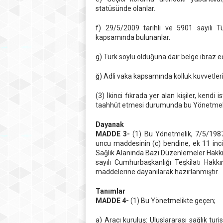
statüsünde olanlar.
f) 29/5/2009 tarihli ve 5901 sayılı
kapsamında bulunanlar.
g) Türk soylu olduğuna dair belge ibraz e
ğ) Adli vaka kapsamında kolluk kuvvetlerin
(3) İkinci fıkrada yer alan kişiler, kendi
taahhüt etmesi durumunda bu Yönetmelik 
Dayanak
MADDE 3-
(1) Bu Yönetmelik, 7/5/1987
uncu maddesinin (c) bendine, ek 11 inci
Sağlık Alanında Bazı Düzenlemeler Hak
sayılı Cumhurbaşkanlığı Teşkilatı Hak
maddelerine dayanılarak hazırlanmıştır.
Tanımlar
MADDE 4-
(1) Bu Yönetmelikte geçen;
a) Aracı kuruluş: Uluslararası sağlık turi