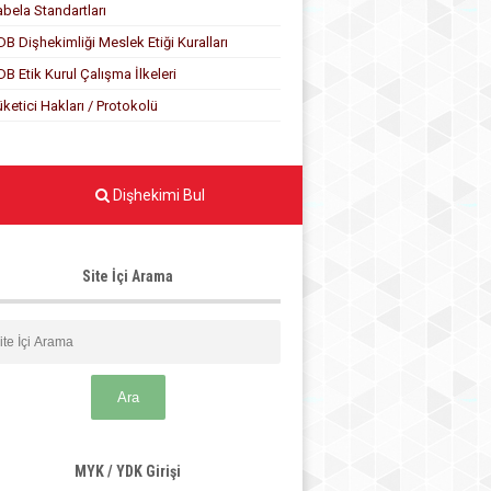
abela Standartları
DB Dişhekimliği Meslek Etiği Kuralları
DB Etik Kurul Çalışma İlkeleri
üketici Hakları / Protokolü
Dişhekimi Bul
Site İçi Arama
MYK / YDK Girişi