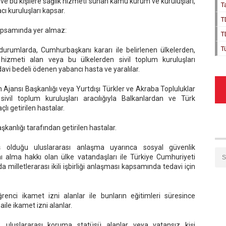
er ve bu kişilere sağlık hizmeti sunan kamu kurum ve kuruluşları,
T
acı kuruluşları kapsar.
T
apsamında yer almaz:
T
T
urumlarda, Cumhurbaşkanı kararı ile belirlenen ülkelerden,
 hizmeti alan veya bu ülkelerden sivil toplum kuruluşları
davi bedeli ödenen yabancı hasta ve yaralılar.
on Ajansı Başkanlığı veya Yurtdışı Türkler ve Akraba Topluluklar
ivil toplum kuruluşları aracılığıyla Balkanlardan ve Türk
ı getirilen hastalar.
şkanlığı tarafından getirilen hastalar.
ş olduğu uluslararası anlaşma uyarınca sosyal güvenlik
 alma hakkı olan ülke vatandaşları ile Türkiye Cumhuriyeti
 milletlerarası ikili işbirliği anlaşması kapsamında tedavi için
nci ikamet izni alanlar ile bunların eğitimleri süresince
aile ikamet izni alanlar.
, uluslararası koruma statüsü alanlar veya vatansız kişi