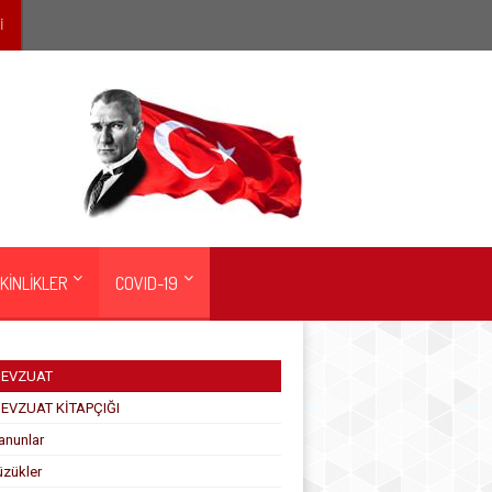
İ
KİNLİKLER
COVID-19
EVZUAT
EVZUAT KİTAPÇIĞI
anunlar
üzükler