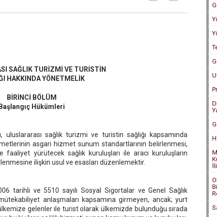
G
Y
Y
T
G
I SAĞLIK TURİZMİ VE TURİSTİN
U
ĞI HAKKINDA YÖNETMELİK
P
BİRİNCİ BÖLÜM
D
Başlangıç Hükümleri
Y
G
uluslararası sağlık turizmi ve turistin sağlığı kapsamında
H
zmetlerinin asgari hizmet sunum standartlarının belirlenmesi,
M
e faaliyet yürütecek sağlık kuruluşları ile aracı kuruluşların
K
tlenmesine ilişkin usul ve esasları düzenlemektir.
İ
O
B
6 tarihli ve 5510 sayılı Sosyal Sigortalar ve Genel Sağlık
R
i mütekabiliyet anlaşmaları kapsamına girmeyen, ancak; yurt
S
lkemize gelenler ile turist olarak ülkemizde bulunduğu sırada