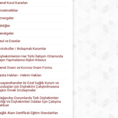
enel Kurul Kararları
önetmelikler
önergeler
ebliğler
enelgeler
sul ve Esaslar
rotokoller / Anlaşmalı Kurumlar
işhekimlerinin Her Türlü İletişim Ortamında
ayın Yapmalarına İlişkin Kılavuz
enel Onam ve Korona Onam Formu
asta Hakları - Hekim Hakları
uayenehaneler ile Özel Sağlık Kurum ve
uruluşları için Dişhekimi Çalıştırılmasına
lişkin Örnek Sözleşmeler
lağandışı Durumlarda Türk Dişhekimleri
irliği Ve Dişhekimleri Odaları İçin Çalışma
ehberi
ağlık Alanı Sertifikalı Eğitim Standartları