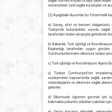
sağlık hizmeti ihtiyacı ortaya çıkan kişil
üniversiteler, özel sağlık kuruluşları ve ar
(2) Aşağıdaki durumlar bu Yönetmelik k
a) Savaş, afet ve benzeri olağanüstü d
Türkiye’de bulundukları sürede sağlık
tarafından tedavi amacıyla getirilerek te
b) Bakanlık, Türk İşbirliği ve Koordinasy
Başkanlığı tarafından uygun görülen s
Cumhuriyetlerinden ülkemize tedavi amaçl
c) Türk İşbirliği ve Koordinasyon Ajansı Ba
ç) Türkiye Cumhuriyeti’nin imzalamı
sözleşmeleri kapsamında sağlık yardımı
vatandaşlarını ve ülkemize sağlık alanında
gelenler.
d) Ülkemizde öğrenim görmek için öğre
bakmakla yükümlü oldukları yakınları için 
e) Geçici koruma altındaki yabancılar