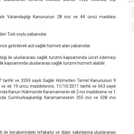
 Türk Vatandaşlığı Kanununun 28 inci ve 44 üncü maddesi
den Türk soylu yabancılar.
ce getirilerek acil sağlık hizmeti alan yabancılar.
 isteği ile uluslararası sağlık turizmi kapsamında ücret ödemeyi
kapsamında uluslararası sağlık turizmi hizmeti alabilir.
 tarihli ve 3359 sayılı Sağlık Hizmetleri Temel Kanununun 9
 ve ek 19 uncu maddelerine, 11/10/2011 tarihli ve 663 sayılı
kında Kanun Hükmünde Kararnamenin ek 2 nci maddesine ve 1
kında Cumhurbaşkanlığı Kararnamesinin 355 inci ve 508 inci
sti ile beraberindeki refakatçi ve diğer yakınlarına uluslararası