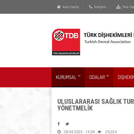
Ana Sayfa
İletişim
Site Har
KURUMSAL
ODALAR
DİŞHEKİ
ULUSLARARASI SAĞLIK TURİ
YÖNETMELİK
28.04.2025 - 14:28
29,224