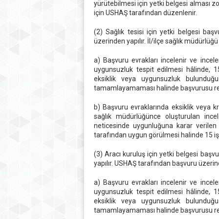
yürütebilmesi için yetki belgesi alması zor
için USHAŞ tarafından düzenlenir.
(2) Sağlık tesisi için yetki belgesi baş
üzerinden yapılır. İl/ilçe sağlık müdürlüğ
a) Başvuru evrakları incelenir ve incel
uygunsuzluk tespit edilmesi hâlinde, 15
eksiklik veya uygunsuzluk bulunduğu 
tamamlayamaması halinde başvurusu redd
b) Başvuru evraklarında eksiklik veya kr
sağlık müdürlüğünce oluşturulan incel
neticesinde uygunluğuna karar verilen 
tarafından uygun görülmesi halinde 15 iş
(3) Aracı kuruluş için yetki belgesi başv
yapılır. USHAŞ tarafından başvuru üzerine 
a) Başvuru evrakları incelenir ve incel
uygunsuzluk tespit edilmesi hâlinde, 15
eksiklik veya uygunsuzluk bulunduğu 
tamamlayamaması halinde başvurusu redd