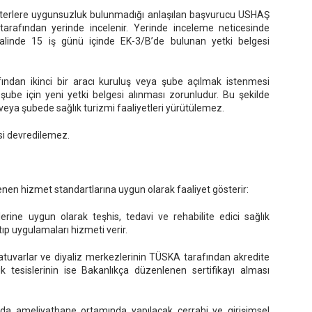
riterlere uygunsuzluk bulunmadığı anlaşılan başvurucu USHAŞ
tarafından yerinde incelenir. Yerinde inceleme neticesinde
linde 15 iş günü içinde EK-3/B’de bulunan yetki belgesi
afından ikinci bir aracı kuruluş veya şube açılmak istenmesi
ube için yeni yetki belgesi alınması zorunludur. Bu şekilde
ş veya şubede sağlık turizmi faaliyetleri yürütülemez.
esi devredilemez.
lenen hizmet standartlarına uygun olarak faaliyet gösterir:
rine uygun olarak teşhis, tedavi ve rehabilite edici sağlık
tıp uygulamaları hizmeti verir.
oratuvarlar ve diyaliz merkezlerinin TÜSKA tarafından akredite
ık tesislerinin ise Bakanlıkça düzenlenen sertifikayı alması
nda ameliyathane ortamında yapılacak cerrahi ve girişimsel