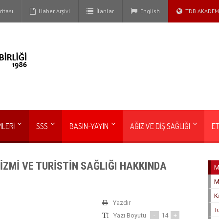
itası
Haber Arşivi
İlanlar
English
TDB AKADEM
MLERİ
SSS
BASIN-YAYIN
AĞIZ VE DİŞ SAĞLIĞI
ET
ZMİ VE TURİSTİN SAĞLIĞI HAKKINDA
M
M
K
Yazdır
T
Yazı Boyutu
-
14
+