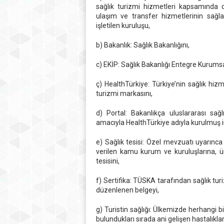
sağlık turizmi hizmetleri kapsamında 
ulaşım ve transfer hizmetlerinin sağlan
işletilen kuruluşu,
b) Bakanlık: Sağlık Bakanlığını,
c) EKİP: Sağlık Bakanlığı Entegre Kurums
ç) HealthTürkiye: Türkiye’nin sağlık hi
turizmi markasını,
d) Portal: Bakanlıkça uluslararası sağl
amacıyla HealthTürkiye adıyla kurulmuş in
e) Sağlık tesisi: Özel mevzuatı uyarınca
verilen kamu kurum ve kuruluşlarına, üni
tesisini,
f) Sertifika: TÜSKA tarafından sağlık tu
düzenlenen belgeyi,
g) Turistin sağlığı: Ülkemizde herhangi b
bulundukları sırada ani gelişen hastalıkla