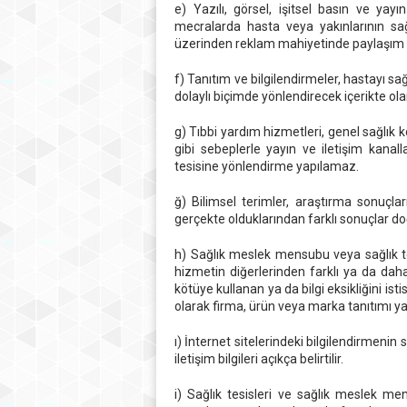
e) Yazılı, görsel, işitsel basın ve yayı
mecralarda hasta veya yakınlarının sa
üzerinden reklam mahiyetinde paylaşım
f) Tanıtım ve bilgilendirmeler, hastayı
dolaylı biçimde yönlendirecek içerikte ol
g) Tıbbi yardım hizmetleri, genel sağlık 
gibi sebeplerle yayın ve iletişim kanall
tesisine yönlendirme yapılamaz.
ğ) Bilimsel terimler, araştırma sonuçları
gerçekte olduklarından farklı sonuçlar 
h) Sağlık meslek mensubu veya sağlık te
hizmetin diğerlerinden farklı ya da dah
kötüye kullanan ya da bilgi eksikliğini is
olarak firma, ürün veya marka tanıtımı ya
ı) İnternet sitelerindeki bilgilendirmenin 
iletişim bilgileri açıkça belirtilir.
i) Sağlık tesisleri ve sağlık meslek m