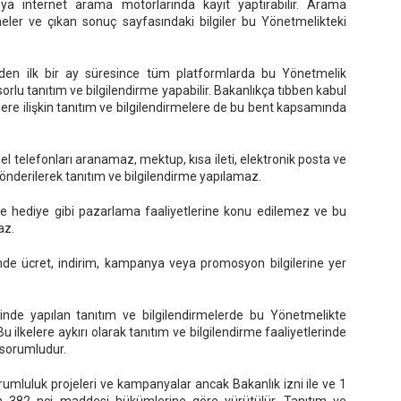
ya internet arama motorlarında kayıt yaptırabilir. Arama
eler ve çıkan sonuç sayfasındaki bilgiler bu Yönetmelikteki
kip eden ilk bir ay süresince tüm platformlarda bu Yönetmelik
lu tanıtım ve bilgilendirme yapabilir. Bakanlıkça tıbben kabul
mlere ilişkin tanıtım ve bilgilendirmelere de bu bent kapsamında
şisel telefonları aranamaz, mektup, kısa ileti, elektronik posta ve
 gönderilerek tanıtım ve bilgilendirme yapılamaz.
ş ve hediye gibi pazarlama faaliyetlerine konu edilemez ve bu
az.
inde ücret, indirim, kampanya veya promosyon bilgilerine yer
rinde yapılan tanıtım ve bilgilendirmelerde bu Yönetmelikte
 ilkelere aykırı olarak tanıtım ve bilgilendirme faaliyetlerinde
 sorumludur.
orumluluk projeleri ve kampanyalar ancak Bakanlık izni ile ve 1