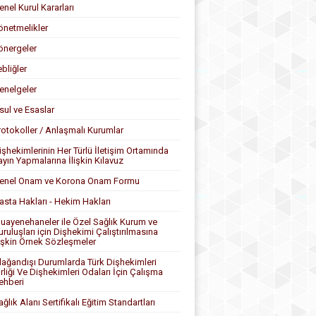
enel Kurul Kararları
önetmelikler
önergeler
ebliğler
enelgeler
sul ve Esaslar
rotokoller / Anlaşmalı Kurumlar
işhekimlerinin Her Türlü İletişim Ortamında
ayın Yapmalarına İlişkin Kılavuz
enel Onam ve Korona Onam Formu
asta Hakları - Hekim Hakları
uayenehaneler ile Özel Sağlık Kurum ve
uruluşları için Dişhekimi Çalıştırılmasına
lişkin Örnek Sözleşmeler
lağandışı Durumlarda Türk Dişhekimleri
irliği Ve Dişhekimleri Odaları İçin Çalışma
ehberi
ağlık Alanı Sertifikalı Eğitim Standartları