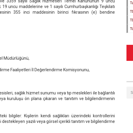
i ve 3359 sayılı Sağlık Hizmetleri Temel Kanununun 9 uncu
T
ek 19 uncu maddelerine ve 1 sayılı Cumhurbaşkanlığı Teşkilatı
T
inin 355 inci maddesinin birinci fıkrasının (e) bendine
T
T
nel Müdürlüğünü,
ndirme Faaliyetleri İl Değerlendirme Komisyonunu,
esisleri, sağlık hizmet sunumu veya tıp meslekleri ile bağlantılı
veya kuruluşu ön plana çıkaran ve tanıtım ve bilgilendirmenin
teki bilgiler: Kişilerin kendi sağlıkları üzerindeki kontrollerini
ni destekleyen yazılı veya görsel içerikli tanıtım ve bilgilendirme