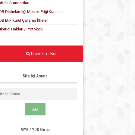
abela Standartları
DB Dişhekimliği Meslek Etiği Kuralları
DB Etik Kurul Çalışma İlkeleri
üketici Hakları / Protokolü
Dişhekimi Bul
Site İçi Arama
MYK / YDK Girişi