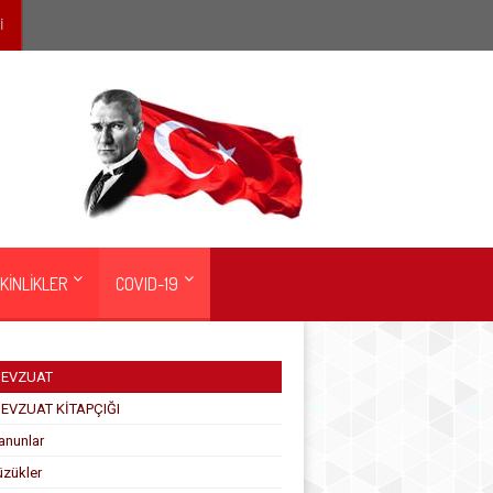
İ
KİNLİKLER
COVID-19
EVZUAT
EVZUAT KİTAPÇIĞI
anunlar
üzükler