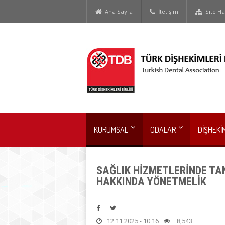
Ana Sayfa
İletişim
Site Har
KURUMSAL
ODALAR
DİŞHEKİ
SAĞLIK HİZMETLERİNDE TAN
HAKKINDA YÖNETMELİK
12.11.2025 - 10:16
8,543