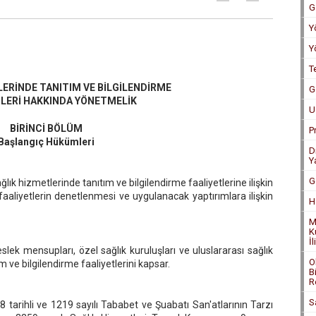
G
Y
Y
T
ERİNDE TANITIM VE BİLGİLENDİRME
G
TLERİ HAKKINDA YÖNETMELİK
U
BİRİNCİ BÖLÜM
P
Başlangıç Hükümleri
D
Y
G
ık hizmetlerinde tanıtım ve bilgilendirme faaliyetlerine ilişkin
 faaliyetlerin denetlenmesi ve uygulanacak yaptırımlara ilişkin
H
M
K
İ
lek mensupları, özel sağlık kuruluşları ve uluslararası sağlık
O
m ve bilgilendirme faaliyetlerini kapsar.
B
R
S
tarihli ve 1219 sayılı Tababet ve Şuabatı San'atlarının Tarzı