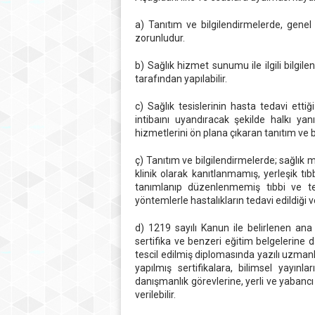
a) Tanıtım ve bilgilendirmelerde, genel 
zorunludur.
b) Sağlık hizmet sunumu ile ilgili bilgi
tarafından yapılabilir.
c) Sağlık tesislerinin hasta tedavi etti
intibaını uyandıracak şekilde halkı yan
hizmetlerini ön plana çıkaran tanıtım ve 
ç) Tanıtım ve bilgilendirmelerde; sağlık
klinik olarak kanıtlanmamış, yerleşik t
tanımlanıp düzenlenmemiş tıbbi ve te
yöntemlerle hastalıkların tedavi edildiği
d) 1219 sayılı Kanun ile belirlenen ana
sertifika ve benzeri eğitim belgelerine
tescil edilmiş diplomasında yazılı uzmanlı
yapılmış sertifikalara, bilimsel yayınla
danışmanlık görevlerine, yerli ve yabancı 
verilebilir.