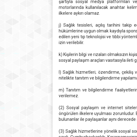
şartıyla sosyal medya platformları ve
motorlarında kullanılacak anahtar kelim
ilkelere aykırı olamaz.
j) Sağlık tesisleri, açılış tarihini ta
hükümlerine uygun olmak kaydıyla sponsor
edilen yeni tıp teknolojisi ve tıbbi yönte
izin verilebilir.
k) Kişilerin bilgi ve rızaları olmaksızın ki
sosyal paylaşım araçları vasıtasıyla ileti
l) Sağlık hizmetleri; özendirme, çekili
nitelikte tanıtım ve bilgilendirme yapılam
m) Tanıtım ve bilgilendirme faaliyetler
verilemez.
(2) Sosyal paylaşım ve internet sitele
öngörülen ilkelere uyulması zorunludur. Bu
bulunanlar ile paylaşanlar aynı derecede
(3) Sağlık hizmetlerine yönelik sosyal s