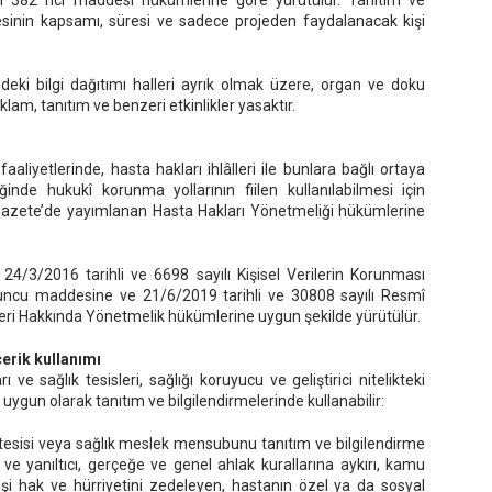
n 382 nci maddesi hükümlerine göre yürütülür. Tanıtım ve
jesinin kapsamı, süresi ve sadece projeden faydalanacak kişi
ğindeki bilgi dağıtımı halleri ayrık olmak üzere, organ ve doku
eklam, tanıtım ve benzeri etkinlikler yasaktır.
aaliyetlerinde, hasta hakları ihlâlleri ile bunlara bağlı ortaya
inde hukukî korunma yollarının fiilen kullanılabilmesi için
 Gazete’de yayımlanan Hasta Hakları Yönetmeliği hükümlerine
i 24/3/2016 tarihli ve 6698 sayılı Kişisel Verilerin Korunması
ncu maddesine ve 21/6/2019 tarihli ve 30808 sayılı Resmî
leri Hakkında Yönetmelik hükümlerine uygun şekilde yürütülür.
çerik kullanımı
e sağlık tesisleri, sağlığı koruyucu ve geliştirici nitelikteki
a uygun olarak tanıtım ve bilgilendirmelerinde kullanabilir:
ık tesisi veya sağlık meslek mensubunu tanıtım ve bilgilendirme
 ve yanıltıcı, gerçeğe ve genel ahlak kurallarına aykırı, kamu
 kişi hak ve hürriyetini zedeleyen, hastanın özel ya da sosyal