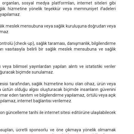
n organları, sosyal medya platformları, internet siteleri gibi
ğlık hizmetine yönelik teşekkür veya memnuniyet ifadeleri
 yapılamaz.
 sağlık meslek mensubuna veya sağlık kuruluşuna doğrudan veya
amaz.
kontrolü (check-up), sağlık taraması, danışmanlık, bilgilendirme
arı vasıtasıyla belirli bir sağlık meslek mensubuna ve sağlık
 veya bilimsel yayınlardan yapılan alıntı ve istatistiki veriler
doğuracak biçimde sunulamaz.
sisi tarafından, sağlık hizmetine konu olan cihaz, ürün veya
a üstün olduğu algısı oluşturacak biçimde insanların güvenini
tismar eden tanıtım ve bilgilendirme yapılamaz, örtülü veya açık
pılamaz, internet bağlantısı verilemez.
son güncelleme tarihi ile internet sitesi editörüne ulaşılabilecek
ensupları, ücretli sponsorlu ve öne çıkmaya yönelik olmamak