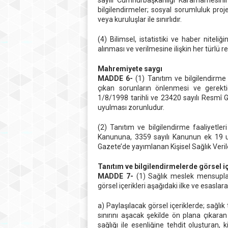
sayılı Cumhurbaşkanlığı Kararnamesini
bilgilendirmeler; sosyal sorumluluk pro
veya kuruluşlar ile sınırlıdır.
(4) Bilimsel, istatistiki ve haber niteli
alınması ve verilmesine ilişkin her türlü r
Mahremiyete saygı
MADDE 6-
(1) Tanıtım ve bilgilendirme f
çıkan sorunların önlenmesi ve gerektiğ
1/8/1998 tarihli ve 23420 sayılı Resmî
uyulması zorunludur.
(2) Tanıtım ve bilgilendirme faaliyetler
Kanununa, 3359 sayılı Kanunun ek 19 u
Gazete’de yayımlanan Kişisel Sağlık Veri
Tanıtım ve bilgilendirmelerde görsel i
MADDE 7-
(1) Sağlık meslek mensupları v
görsel içerikleri aşağıdaki ilke ve esaslar
a) Paylaşılacak görsel içeriklerde; sağl
sınırını aşacak şekilde ön plana çıkaran
sağlığı ile esenliğine tehdit oluşturan,