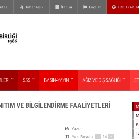
itası
Haber Arşivi
İlanlar
English
TDB AKADEM
MLERİ
SSS
BASIN-YAYIN
AĞIZ VE DİŞ SAĞLIĞI
ET
ITIM VE BİLGİLENDİRME FAALİYETLERİ
M
M
K
Yazdır
T
Yazı Boyutu
-
14
+