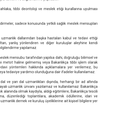
ahlaka, tıbbi deontoloji ve meslek etiği kurallarına uyulması
lendirmeler, sadece konusunda yetkili sağlık meslek mensupları
ği uzmanlık dallarından başka hastaları kabul ve tedavi ettiği
ıltan, yanlış yönlendiren ve diğer kuruluşlar aleyhine kendi
bilgilendirme yapılamaz.
 meslek mensubu tarafından yapılsa dahi, doğruluğu bilimsel ve
ıbbi metot haline gelmemiş veya Bakanlıkça tıbbi işlem olarak
davi yöntemleri hakkında açıklamalara yer verilemez, bu
 veya tedaviye yardımcı olunduğuna dair ifadeler kullanılamaz.
 dal ve yan dal uzmanlıkları dışında, herhangi bir ad altında
 dayalı uzmanlık ünvanı yazılamaz ve kullanılamaz. Bakanlıkça
k alanında olmak kaydıyla, aldığı eğitimlere, Bakanlıkça tescili
rına, düzenlediği toplantılara, akademik ödüllerine, idari ve
uzmanlık dernek ve kuruluş üyeliklerine ait kişisel bilgilere yer