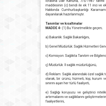
İcrasına Dair Kanuna, 7/5/1987 tarihl
maddesinin (c) bendi ile ek 11 inci ve 
Hakkında Cumhurbaşkanlığı Kararnames
dayanılarak hazırlanmıştır.
Tanımlar ve kısaltmalar
MADDE 4-
(1) Bu Yönetmelikte geçen;
a) Bakanlık: Sağlık Bakanlığını,
b) Genel Müdürlük: Sağlık Hizmetleri Ge
c) Komisyon: Sağlıkta Tanıtım ve Bilgile
ç) Müdürlük: İl sağlık müdürlüğünü,
d) Reklam: Sağlık alanındaki özel sağlık t
olarak; bir ürünü, hizmeti, kişi, kurum 
sınırını aşan her türlü faaliyeti,
e) Sağlığı koruyucu ve geliştirici nitelik
artırmalarını ve sağlıklarını geliştirmeleri
faaliyetlerini,