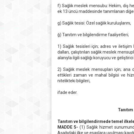
f) Sağlık meslek mensubu: Hekim, diş hek
ek 13 üncü maddesinde tanımlanan diğer
g) Sağlık tesisi: Özel sağlık kuruluşlarını,
ğ) Tanıtım ve bilgilendirme faaliyetleri;
1) Sağlık tesisleri için; adres ve iletişi
dalları, çalıştırılan sağlık meslek mensu
alanıyla ilgili sağlığı koruyucu ve geliştirici 
2) Sağlık meslek mensupları için; ana d
ettikleri zaman ve mahal bilgisi ve hizme
nitelikteki bilgileri,
ifade eder.
Tanıtım 
Tanıtım ve bilgilendirmede temel ilkel
MADDE 5-
(1) Sağlık hizmet sunumunda 
Aşağıdaki ilke ve esaslara uyulması kaydıy