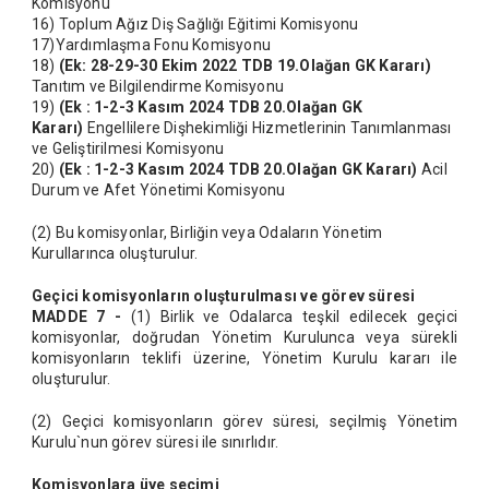
Komisyonu
16) Toplum Ağız Diş Sağlığı Eğitimi Komisyonu
17)Yardımlaşma Fonu Komisyonu
18)
(Ek: 28-29-30 Ekim 2022 TDB 19.Olağan GK Kararı)
Tanıtım ve Bilgilendirme Komisyonu
19)
(Ek :
1-2-3 Kasım 2024 TDB 20.Olağan GK
Kararı)
Engellilere Dişhekimliği Hizmetlerinin Tanımlanması
ve Geliştirilmesi Komisyonu
20)
(Ek :
1-2-3 Kasım 2024 TDB 20.Olağan GK Kararı)
Acil
Durum ve Afet Yönetimi Komisyonu
(2) Bu komisyonlar, Birliğin veya Odaların Yönetim
Kurullarınca oluşturulur.
Geçici komisyonların oluşturulması ve görev süresi
MADDE 7 -
(1) Birlik ve Odalarca teşkil edilecek geçici
komisyonlar, doğrudan Yönetim Kurulunca veya sürekli
komisyonların teklifi üzerine, Yönetim Kurulu kararı ile
oluşturulur.
(2) Geçici komisyonların görev süresi, seçilmiş Yönetim
Kurulu`nun görev süresi ile sınırlıdır.
Komisyonlara üye seçimi