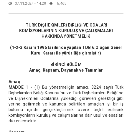
07.11.2024 - 14:29
6,465
TÜRK DİŞHEKİMLERİ BİRLİĞİ VE ODALARI
KOMİSYONLARININ KURULUŞ VE ÇALIŞMALARI
HAKKINDA YÖNETMELİK
(1-2-3 Kasım 1996 tarihinde yapılan TDB 6.Olağan Genel
Kurul Kararı ile yürürlüğe girmiştir)
BİRİNCİ BÖLÜM
Amaç, Kapsam, Dayanak ve Tanımlar
Amaç
MADDE 1 -
(1) Bu yönetmeliğin amacı, 3224 sayılı Türk
Dişhekimleri Birliği Kanunu`nu ve Türk Dişhekimleri Birliği`ne
ve Dişhekimleri Odalarına yüklediği görevleri gerektiği gibi
yerine getirmek ve kanunda belirtilen amaçları iyi bir iş
bölümü içinde gerçekleştirmek üzere teşkil edilecek
komisyonların kuruluş ve çalışmalarına dair usul ve esasları
düzenlemektir.