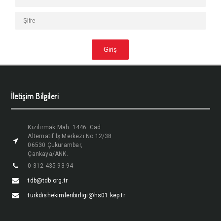
İletişim Bilgileri
Kızılırmak Mah. 1446. Cad.
Alternatif İş Merkezi No:12/38
06530 Çukurambar,
Çankaya/ANK.
0 312 435 93 94
tdb@tdb.org.tr
turkdishekimleribirligi@hs01.kep.tr