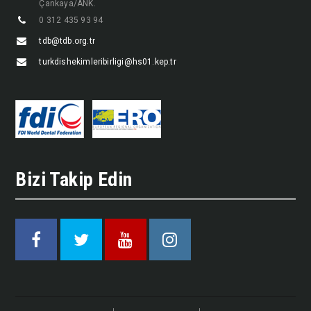
Çankaya/ANK.
0 312 435 93 94
tdb@tdb.org.tr
turkdishekimleribirligi@hs01.kep.tr
Bizi Takip Edin
Facebook
Twitter
Youtube
Instagram