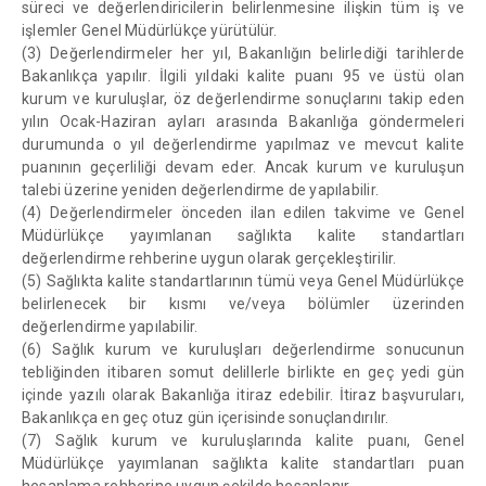
süreci ve değerlendiricilerin belirlenmesine ilişkin tüm iş ve
işlemler Genel Müdürlükçe yürütülür.
(3) Değerlendirmeler her yıl, Bakanlığın belirlediği tarihlerde
Bakanlıkça yapılır. İlgili yıldaki kalite puanı 95 ve üstü olan
kurum ve kuruluşlar, öz değerlendirme sonuçlarını takip eden
yılın Ocak-Haziran ayları arasında Bakanlığa göndermeleri
durumunda o yıl değerlendirme yapılmaz ve mevcut kalite
puanının geçerliliği devam eder. Ancak kurum ve kuruluşun
talebi üzerine yeniden değerlendirme de yapılabilir.
(4) Değerlendirmeler önceden ilan edilen takvime ve Genel
Müdürlükçe yayımlanan sağlıkta kalite standartları
değerlendirme rehberine uygun olarak gerçekleştirilir.
(5) Sağlıkta kalite standartlarının tümü veya Genel Müdürlükçe
belirlenecek bir kısmı ve/veya bölümler üzerinden
değerlendirme yapılabilir.
(6) Sağlık kurum ve kuruluşları değerlendirme sonucunun
tebliğinden itibaren somut delillerle birlikte en geç yedi gün
içinde yazılı olarak Bakanlığa itiraz edebilir. İtiraz başvuruları,
Bakanlıkça en geç otuz gün içerisinde sonuçlandırılır.
(7) Sağlık kurum ve kuruluşlarında kalite puanı, Genel
Müdürlükçe yayımlanan sağlıkta kalite standartları puan