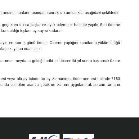
demesinin sonlanmasından sonraki sorumluluklar aşağıdaki şekildedir.
 geçtikten sonra başlar ve aylık ödemeler halinde yapılır. Geri ödeme
n burs aldığı toplam ay sayısı kadardır.
n o ayın en son iş günü ödenir. Ödeme yaptığını kanıtlama yükümlülüğü
arın kayıtları esas alınır.
durumun meydana geldiği tarihten itibaren iki yıl sonra başlamak üzere
memesi veya altı ay içinde üç ay zamanında ödenmemesi halinde 6183
anunda belirtilen oranda gecikme zammı uygulanarak borcun tamamı