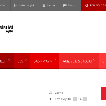
itası
Haber Arşivi
İlanlar
English
TDB AKADEM
MLERİ
SSS
BASIN-YAYIN
AĞIZ VE DİŞ SAĞLIĞI
ET
Yazdır
Yazı Boyutu
-
14
+