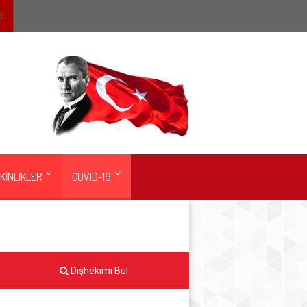
İ
KİNLİKLER
COVID-19
Dişhekimi Bul