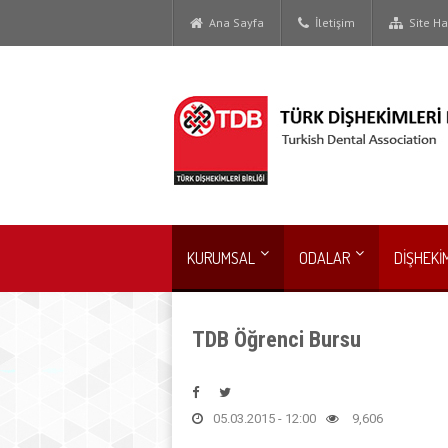
Ana Sayfa
İletişim
Site Har
KURUMSAL
ODALAR
DİŞHEKİ
TDB Öğrenci Bursu
05.03.2015 - 12:00
9,606