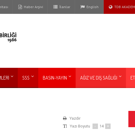
itası
Haber Arşivi
İlanlar
English
TDB AKADEM
MLERİ
SSS
BASIN-YAYIN
AĞIZ VE DİŞ SAĞLIĞI
ET
Yazdır
Yazı Boyutu
-
14
+