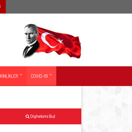
İ
KİNLİKLER
COVID-19
Dişhekimi Bul