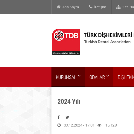
Ana Sayfa
İletişim
Site Har
KURUMSAL
ODALAR
DİŞHEKİ
2024 Yılı
03.12.2024 - 17:01
15,128