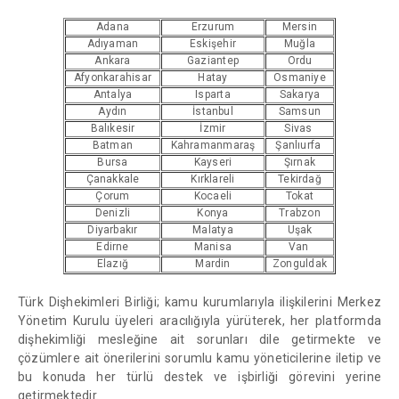
Adana
Erzurum
Mersin
Adıyaman
Eskişehir
Muğla
Ankara
Gaziantep
Ordu
Afyonkarahisar
Hatay
Osmaniye
Antalya
Isparta
Sakarya
Aydın
İstanbul
Samsun
Balıkesir
İzmir
Sivas
Batman
Kahramanmaraş
Şanlıurfa
Bursa
Kayseri
Şırnak
Çanakkale
Kırklareli
Tekirdağ
Çorum
Kocaeli
Tokat
Denizli
Konya
Trabzon
Diyarbakır
Malatya
Uşak
Edirne
Manisa
Van
Elazığ
Mardin
Zonguldak
Türk Dişhekimleri Birliği; kamu kurumlarıyla ilişkilerini Merkez
Yönetim Kurulu üyeleri aracılığıyla yürüterek, her platformda
dişhekimliği mesleğine ait sorunları dile getirmekte ve
çözümlere ait önerilerini sorumlu kamu yöneticilerine iletip ve
bu konuda her türlü destek ve işbirliği görevini yerine
getirmektedir.