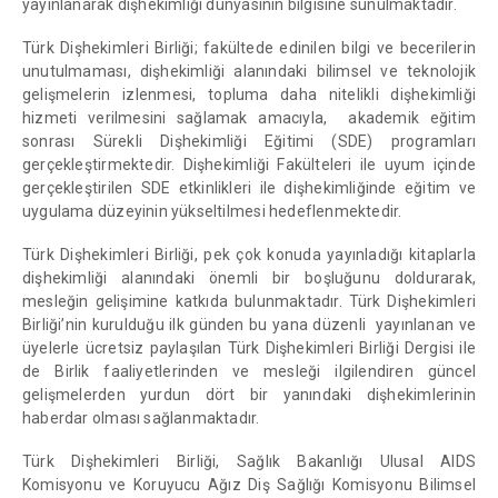
yayınlanarak dişhekimliği dünyasının bilgisine sunulmaktadır.
Türk Dişhekimleri Birliği; fakültede edinilen bilgi ve becerilerin
unutulmaması, dişhekimliği alanındaki bilimsel ve teknolojik
gelişmelerin izlenmesi, topluma daha nitelikli dişhekimliği
hizmeti verilmesini sağlamak amacıyla, akademik eğitim
sonrası Sürekli Dişhekimliği Eğitimi (SDE) programları
gerçekleştirmektedir. Dişhekimliği Fakülteleri ile uyum içinde
gerçekleştirilen SDE etkinlikleri ile dişhekimliğinde eğitim ve
uygulama düzeyinin yükseltilmesi hedeflenmektedir.
Türk Dişhekimleri Birliği, pek çok konuda yayınladığı kitaplarla
dişhekimliği alanındaki önemli bir boşluğunu doldurarak,
mesleğin gelişimine katkıda bulunmaktadır. Türk Dişhekimleri
Birliği’nin kurulduğu ilk günden bu yana düzenli yayınlanan ve
üyelerle ücretsiz paylaşılan Türk Dişhekimleri Birliği Dergisi ile
de Birlik faaliyetlerinden ve mesleği ilgilendiren güncel
gelişmelerden yurdun dört bir yanındaki dişhekimlerinin
haberdar olması sağlanmaktadır.
Türk Dişhekimleri Birliği, Sağlık Bakanlığı Ulusal AIDS
Komisyonu ve Koruyucu Ağız Diş Sağlığı Komisyonu Bilimsel