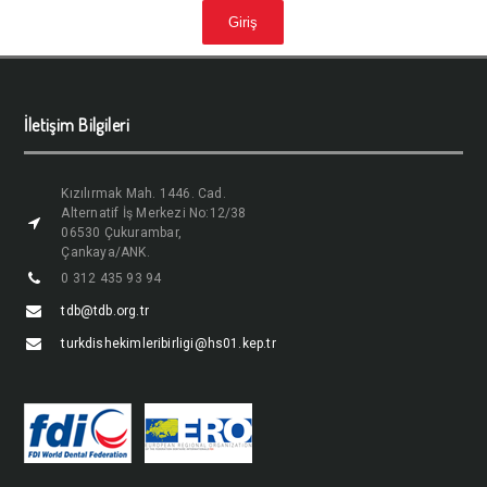
İletişim Bilgileri
Kızılırmak Mah. 1446. Cad.
Alternatif İş Merkezi No:12/38
06530 Çukurambar,
Çankaya/ANK.
0 312 435 93 94
tdb@tdb.org.tr
turkdishekimleribirligi@hs01.kep.tr