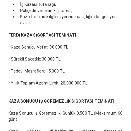
İş Kazası Tutanağı,
Poliçede yer alan kişi listesi,
Kaza tarihinde ilgili iş yerinde çalıştığını belgeleyen
evrak
FERD
İ
KAZA S
İ
GORTASI TEM
İ
NATI
• Kaza Sonucu Vefat: 30.000 TL
• Sürekli Sakatlık: 30.000 TL
• Tedavi Masrafları: 15.000 TL
• Yıllık Toplam Azami Limit: 20.000.000 TL
KAZA SONUCU
İŞ
GÖREMEZL
İ
K S
İ
GORTASI TEM
İ
NATI
Kaza Sonucu İş Göremezlik: Günlük 3.500 TL (Maksimum 60
gün)