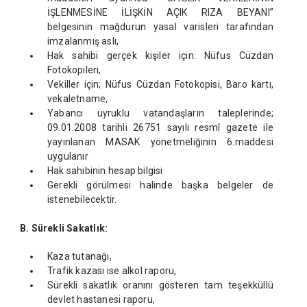
İŞLENMESİNE İLİŞKİN AÇIK RIZA BEYANI”
belgesinin mağdurun yasal varisleri tarafından
imzalanmış aslı,
Hak sahibi gerçek kişiler için: Nüfus Cüzdan
Fotokopileri,
Vekiller için; Nüfus Cüzdan Fotokopisi, Baro kartı,
vekaletname,
Yabancı uyruklu vatandaşların taleplerinde;
09.01.2008 tarihli 26751 sayılı resmî gazete ile
yayınlanan MASAK yönetmeliğinin 6.maddesi
uygulanır
Hak sahibinin hesap bilgisi
Gerekli görülmesi halinde başka belgeler de
istenebilecektir.
B. Sürekli Sakatl
ı
k:
Kaza tutanağı,
Trafik kazası ise alkol raporu,
Sürekli sakatlık oranını gösteren tam teşekküllü
devlet hastanesi raporu,