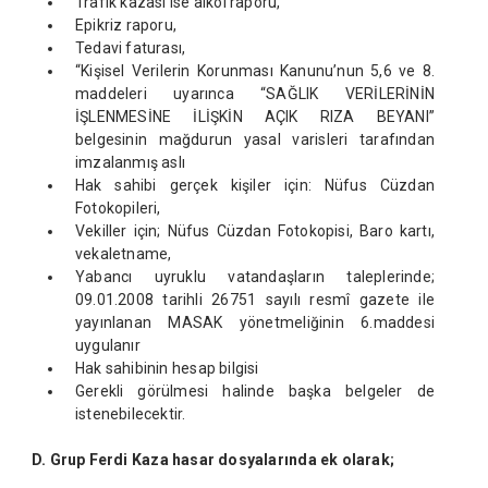
Trafik kazası ise alkol raporu,
Epikriz raporu,
Tedavi faturası,
“Kişisel Verilerin Korunması Kanunu’nun 5,6 ve 8.
maddeleri uyarınca “SAĞLIK VERİLERİNİN
İŞLENMESİNE İLİŞKİN AÇIK RIZA BEYANI”
belgesinin mağdurun yasal varisleri tarafından
imzalanmış aslı
Hak sahibi gerçek kişiler için: Nüfus Cüzdan
Fotokopileri,
Vekiller için; Nüfus Cüzdan Fotokopisi, Baro kartı,
vekaletname,
Yabancı uyruklu vatandaşların taleplerinde;
09.01.2008 tarihli 26751 sayılı resmî gazete ile
yayınlanan MASAK yönetmeliğinin 6.maddesi
uygulanır
Hak sahibinin hesap bilgisi
Gerekli görülmesi halinde başka belgeler de
istenebilecektir.
D. Grup Ferdi Kaza hasar dosyalar
ı
nda ek olarak;