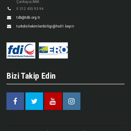
Çankaya/ANK.
0 312 435 93 94
tdb@tdb.org.tr
turkdishekimleribirligi@hs01.kep.tr
Bizi Takip Edin
Facebook
Twitter
Youtube
Instagram