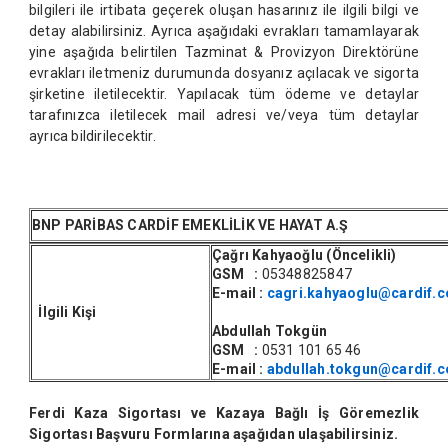
bilgileri ile irtibata geçerek oluşan hasarınız ile ilgili bilgi ve
detay alabilirsiniz. Ayrıca aşağıdaki evrakları tamamlayarak
yine aşağıda belirtilen Tazminat & Provizyon Direktörüne
evrakları iletmeniz durumunda dosyanız açılacak ve sigorta
şirketine iletilecektir. Yapılacak tüm ödeme ve detaylar
tarafınızca iletilecek mail adresi ve/veya tüm detaylar
ayrıca bildirilecektir.
BNP PARİBAS CARDİF EMEKLİLİK VE HAYAT A.Ş
Çağrı Kahyaoğlu
(Öncelikli)
GSM :
05348825847
E-mail :
cagri.kahyaoglu@cardif.c
İlgili Kişi
Abdullah Tokgün
GSM :
0531 101 65 46
E-mail :
abdullah.tokgun@cardif.c
Ferdi Kaza Sigortası ve Kazaya Bağlı İş
Göremezlik
Sigortası Başvuru Formlarına aşağıdan ulaşabilirsiniz.