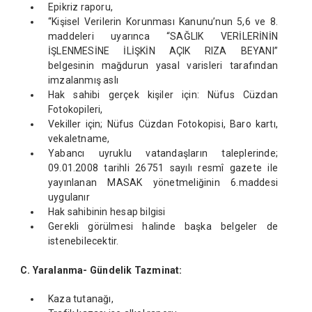
Epikriz raporu,
“Kişisel Verilerin Korunması Kanunu’nun 5,6 ve 8.
maddeleri uyarınca “SAĞLIK VERİLERİNİN
İŞLENMESİNE İLİŞKİN AÇIK RIZA BEYANI”
belgesinin mağdurun yasal varisleri tarafından
imzalanmış aslı
Hak sahibi gerçek kişiler için: Nüfus Cüzdan
Fotokopileri,
Vekiller için; Nüfus Cüzdan Fotokopisi, Baro kartı,
vekaletname,
Yabancı uyruklu vatandaşların taleplerinde;
09.01.2008 tarihli 26751 sayılı resmî gazete ile
yayınlanan MASAK yönetmeliğinin 6.maddesi
uygulanır
Hak sahibinin hesap bilgisi
Gerekli görülmesi halinde başka belgeler de
istenebilecektir.
C. Yaralanma- Gündelik Tazminat:
Kaza tutanağı,