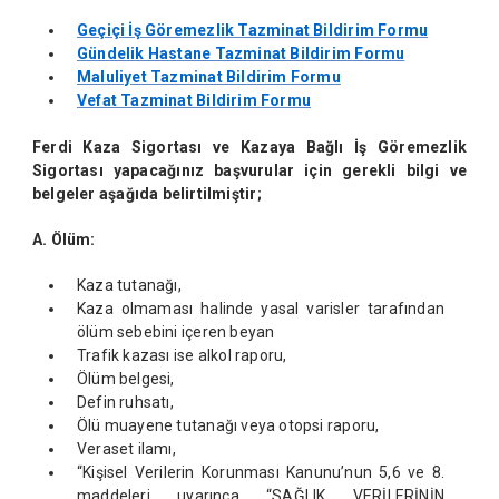
Geçiçi İş Göremezlik Tazminat Bildirim Formu
Gündelik Hastane Tazminat Bildirim Formu
Maluliyet Tazminat Bildirim Formu
Vefat Tazminat Bildirim Formu
Ferdi Kaza Sigortas
ı
ve Kazaya Ba
ğ
l
ı
İş
Göremezlik
Sigortas
ı
yapaca
ğı
n
ı
z ba
ş
vurular için gerekli bilgi ve
belgeler a
ş
a
ğı
da belirtilmi
ş
tir;
A. Ölüm:
Kaza tutanağı,
Kaza olmaması halinde yasal varisler tarafından
ölüm sebebini içeren beyan
Trafik kazası ise alkol raporu,
Ölüm belgesi,
Defin ruhsatı,
Ölü muayene tutanağı veya otopsi raporu,
Veraset ilamı,
“Kişisel Verilerin Korunması Kanunu’nun 5,6 ve 8.
maddeleri uyarınca “SAĞLIK VERİLERİNİN