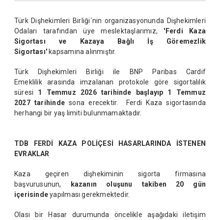
Türk Dişhekimleri Birliği`nin organizasyonunda Dişhekimleri
Odaları tarafından üye meslektaşlarımız,
'Ferdi Kaza
Sigortas
ı
ve Kazaya Ba
ğ
l
ı
İş
Göremezlik
Sigortas
ı
'
kapsamına alınmıştır.
Türk Dişhekimleri Birliği ile BNP Paribas Cardif
Emeklilik arasında imzalanan protokole göre sigortalılık
süresi
1 Temmuz 2026 tarihinde başlayıp 1 Temmuz
2027 tarihinde
sona erecektir. Ferdi Kaza sigortasında
herhangi bir yaş limiti bulunmamaktadır.
TDB FERD
İ
KAZA POL
İ
ÇES
İ
HASARLARINDA
İ
STENEN
EVRAKLAR
Kaza geçiren dişhekiminin sigorta firmasına
başvurusunun,
kazan
ı
n olu
ş
unu takiben 20 gün
içerisinde
yapılması gerekmektedir.
Olası bir Hasar durumunda öncelikle aşağıdaki iletişim