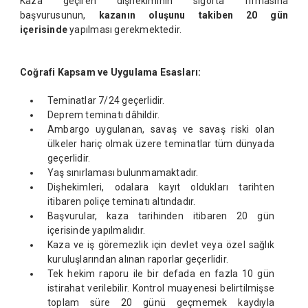
Kaza geçiren dişhekiminin sigorta firmasına
başvurusunun,
kazan
ı
n olu
ş
unu takiben 20 gün
içerisinde
yapılması gerekmektedir.
Co
ğ
rafi Kapsam ve Uygulama Esaslar
ı
:
Teminatlar 7/24 geçerlidir.
Deprem teminatı dâhildir.
Ambargo uygulanan, savaş ve savaş riski olan
ülkeler hariç olmak üzere teminatlar tüm dünyada
geçerlidir.
Yaş sınırlaması bulunmamaktadır.
Dişhekimleri, odalara kayıt oldukları tarihten
itibaren poliçe teminatı altındadır.
Başvurular, kaza tarihinden itibaren 20 gün
içerisinde yapılmalıdır.
Kaza ve iş göremezlik için devlet veya özel sağlık
kuruluşlarından alınan raporlar geçerlidir.
Tek hekim raporu ile bir defada en fazla 10 gün
istirahat verilebilir. Kontrol muayenesi belirtilmişse
toplam süre 20 günü geçmemek kaydıyla