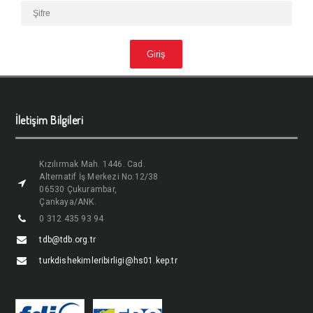
İletişim Bilgileri
Kızılırmak Mah. 1446. Cad.
Alternatif İş Merkezi No:12/38
06530 Çukurambar,
Çankaya/ANK.
0 312 435 93 94
tdb@tdb.org.tr
turkdishekimleribirligi@hs01.kep.tr