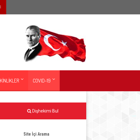
İ
KİNLİKLER
COVID-19
Dişhekimi Bul
Site İçi Arama