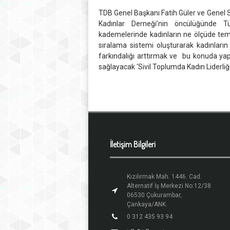
TDB Genel Başkanı Fatih Güler ve Genel S
Kadınlar Derneği’nin öncülüğünde Tür
kademelerinde kadınların ne ölçüde tems
sıralama sistemi oluşturarak kadınları
farkındalığı arttırmak ve bu konuda yap
sağlayacak ‘Sivil Toplumda Kadın Liderliği
İletişim Bilgileri
Kızılırmak Mah. 1446. Cad.
Alternatif İş Merkezi No:12/38
06530 Çukurambar,
Çankaya/ANK.
0 312 435 93 94