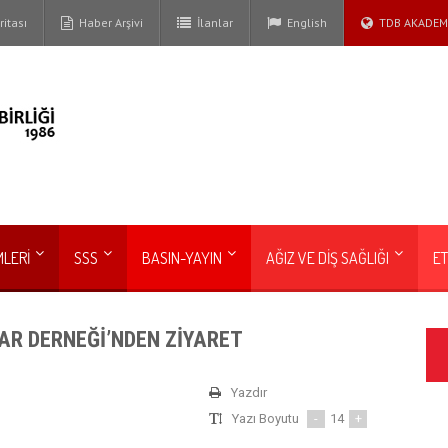
itası
Haber Arşivi
İlanlar
English
TDB AKADEM
MLERİ
SSS
BASIN-YAYIN
AĞIZ VE DİŞ SAĞLIĞI
ET
AR DERNEĞİ’NDEN ZİYARET
Yazdır
Yazı Boyutu
-
14
+