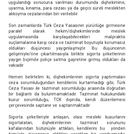
uygulandığı sonucuna varılması durumunda dişhekimine,
uyarma, kınama, para cezası ya da geçici süreli meslekten
alıkoyma cezalarından biri verilebilir.
Son zamanlarda Türk Ceza Yasasının yürürlüğe girmesine
paralel olarak hekim/dişhekimlerinde meslek
uygulamasında karşılaşabilecekleri malpraktis
suçlamalarına karşı ceza ve tazminat boyutuyla korumasız
oldukları düşüncesi yaygınlaşmıştır. Bu düşüncenin
gelişimiyle/öne çıkartılmasıyla birlikte sigorta şirketlerinin
yaygın biçimde poliçe satma gayretine girmiş oldukları da
vakıadır.
Hemen belirtelim ki, dişhekimlerinin sigorta yaptırmaları
ceza sorumluluğundan kendilerini kurtarmadığı gibi, Türk
Ceza Yasası ile tazminat sorumluluğu arasında doğrudan
bir bağlantı da bulunmamaktadır. Tazminat hukukundaki
kusur sorumluluğu, TCK dışında, kendi düzenlemesi
çerçevesinde saptanır ve saptanmaktadır.
Sigorta şirketleriyle anlaşan, olası mesleki kusurlarını
sigortalatan, dişhekimlerinin tazminat sorununu
kafalarından bütünüyle attıkları, kendilerini bu yönden