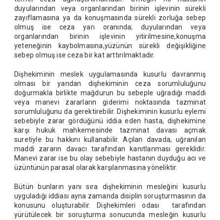
duyularından veya organlarından birinin işlevinin sürekli
zayıflamasına ya da konuşmasında sürekli zorluğa sebep
olmuş ise ceza yarı oranında; duyularından veya
organlarından birinin işlevinin yitirilmesine,konuşma
yeteneğinin kaybolmasına,yüzünün sürekli değişikliğine
sebep olmuş ise ceza bir kat arttırılmaktadır.
Dişhekiminin meslek uygulamasında kusurlu davranmış
olması bir yandan dişhekiminin ceza sorumluluğunu
doğurmakla birlikte mağdurun bu sebeple uğradığı maddi
veya manevi zararların giderimi noktasında tazminat
sorumluluğunu da gerektirebilir. Dişhekiminin kusurlu eylemi
sebebiyle zarar gördüğünü iddia eden hasta, dişhekimine
karşı hukuk mahkemesinde tazminat davası açmak
suretiyle bu hakkını kullanabilir. Açılan davada, uğranılan
maddi zararın davacı tarafından kanıtlanması gereklidir.
Manevi zarar ise bu olay sebebiyle hastanın duyduğu acı ve
üzüntünün parasal olarak karşılanmasına yöneliktir.
Bütün bunların yanı sıra dişhekiminin mesleğini kusurlu
uyguladığı iddiası ayna zamanda disiplin soruşturmasının da
konusunu oluşturabilir. Dişhekimleri odası tarafından
yürütülecek bir soruşturma sonucunda mesleğin kusurlu