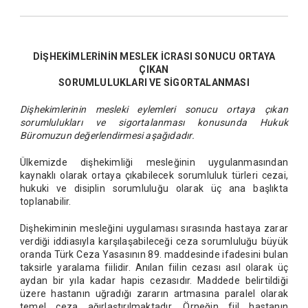
DİŞHEKİMLERİNİN MESLEK İCRASI SONUCU ORTAYA
ÇIKAN
SORUMLULUKLARI VE SİGORTALANMASI
Dişhekimlerinin mesleki eylemleri sonucu ortaya çıkan
sorumlulukları ve sigortalanması konusunda Hukuk
Büromuzun değerlendirmesi aşağıdadır.
Ülkemizde dişhekimliği mesleğinin uygulanmasından
kaynaklı olarak ortaya çıkabilecek sorumluluk türleri cezai,
hukuki ve disiplin sorumluluğu olarak üç ana başlıkta
toplanabilir.
Dişhekiminin mesleğini uygulaması sırasında hastaya zarar
verdiği iddiasıyla karşılaşabileceği ceza sorumluluğu büyük
oranda Türk Ceza Yasasının 89. maddesinde ifadesini bulan
taksirle yaralama fiilidir. Anılan fiilin cezası asıl olarak üç
aydan bir yıla kadar hapis cezasıdır. Maddede belirtildiği
üzere hastanın uğradığı zararın artmasına paralel olarak
temel ceza ağırlaştırılmaktadır. Örneğin fiil hastanın