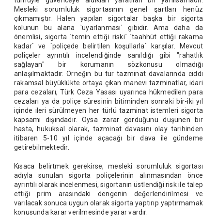
tümüyle güvenceye aldıkları yaratılan bir yanılsamadır.
Mesleki sorumluluk sigortasının genel şartları henüz
çıkmamıştır. Halen yapılan sigortalar başka bir sigorta
kolunun bu alana `uyarlanması` gibidir. Ama daha da
önemlisi, sigorta `temin ettiği riski` `taahhüt ettiği rakama
kadar` ve `poliçede belirtilen koşullarla` karşılar. Mevcut
poliçeler ayrıntılı incelendiğinde sanıldığı gibi "rahatlık
sağlayan" bir korumanın sözkonusu olmadığı
anlaşılmaktadır. Örneğin bu tür tazminat davalarında ciddi
rakamsal büyüklükte ortaya çıkan manevi tazminatlar, idari
para cezaları, Türk Ceza Yasası uyarınca hükmedilen para
cezaları ya da poliçe süresinin bitiminden sonraki bir-iki yıl
içinde ileri sürülmeyen her türlü tazminat istemleri sigorta
kapsamı dışındadır. Oysa zarar gördüğünü düşünen bir
hasta, hukuksal olarak, tazminat davasını olay tarihinden
itibaren 5-10 yıl içinde açacağı bir dava ile gündeme
getirebilmektedir.
Kısaca belirtmek gerekirse, mesleki sorumluluk sigortası
adıyla sunulan sigorta poliçelerinin alınmasından önce
ayrıntılı olarak incelenmesi, sigortanın üstlendiği risk ile talep
ettiği prim arasındaki dengenin değerlendirilmesi ve
varılacak sonuca uygun olarak sigorta yaptırıp yaptırmamak
konusunda karar verilmesinde yarar vardır.