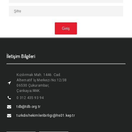
İletişim Bilgileri
Kızılırmak Mah. 1446. Cad.
Alternatif İş Merkezi No:12/38
06530 Çukurambar,
Çankaya/ANK.
0 312 435 93 94
tdb@tdb.org.tr
turkdishekimleribirligi@hs01.kep.tr