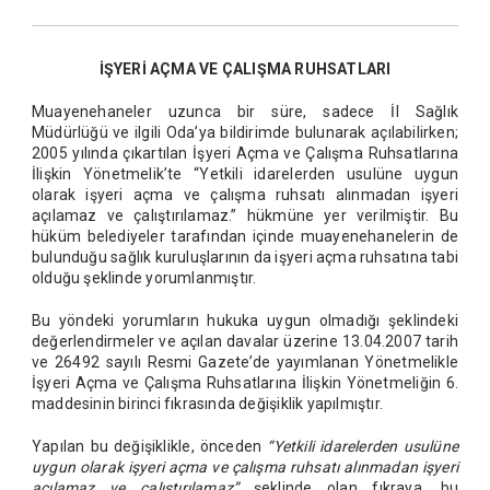
İŞYERİ AÇMA VE ÇALIŞMA RUHSATLARI
Muayenehaneler uzunca bir süre, sadece İl Sağlık
Müdürlüğü ve ilgili Oda’ya bildirimde bulunarak açılabilirken;
2005 yılında çıkartılan İşyeri Açma ve Çalışma Ruhsatlarına
İlişkin Yönetmelik’te “Yetkili idarelerden usulüne uygun
olarak işyeri açma ve çalışma ruhsatı alınmadan işyeri
açılamaz ve çalıştırılamaz.” hükmüne yer verilmiştir. Bu
hüküm belediyeler tarafından içinde muayenehanelerin de
bulunduğu sağlık kuruluşlarının da işyeri açma ruhsatına tabi
olduğu şeklinde yorumlanmıştır.
Bu yöndeki yorumların hukuka uygun olmadığı şeklindeki
değerlendirmeler ve açılan davalar üzerine 13.04.2007 tarih
ve 26492 sayılı Resmi Gazete’de yayımlanan Yönetmelikle
İşyeri Açma ve Çalışma Ruhsatlarına İlişkin Yönetmeliğin 6.
maddesinin birinci fıkrasında değişiklik yapılmıştır.
Yapılan bu değişiklikle, önceden
“Yetkili idarelerden usulüne
uygun olarak işyeri açma ve çalışma ruhsatı alınmadan işyeri
açılamaz ve çalıştırılamaz”
şeklinde olan fıkraya, bu