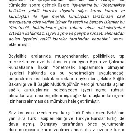
cümleden sonra gelmek üzere
“İşyerlerine bu Yönetmelikte
belirtilen yetkili idareler dışında diğer kamu kurum ve
kuruluşları ile ilgili meslek kuruluşları tarafından özel
mevzuatına göre verilen izinler ile tescil ve benzeri işlemler bu
Yönetmelik hükümlerine göre ruhsat alma mükellefiyetini
ortadan kaldırmaz. İşyeri açma ve çalışma ruhsatı alınmadan
açılan işyerleri yetkili idareler tarafından kapatılır."
ibaresi
eklenmiştir.
Böylelikle aralarında muayenehaneler, poliklinikler, tıp
merkezleri ve özel hastaneler gibi İşyeri Açma ve Çalışma
Ruhsatlarına İlişkin Yönetmelik kapsamında olmayan
işyerleri hakkında da bu yönetmeliğin uygulanacağı
öngörülmüş, üst hukuk normlarına aykırı bir şekilde Sağlık
Bakanlığı ve İl Sağlık Müdürlüğü’nün verdiği ruhsatla açılan
sağlık kuruluşlarının belediyeden işyeri açma ruhsatı
almadan açılması engellenmiş, sağlık kuruluşlarından işyeri
izin harcı alınması da mümkün hale getirilmiştir.
Söz konusu düzenlemeye karşı Türk Dişhekimleri Birliği’nin
yanı sıra Türk Tabipleri Birliği ve Türkiye Barolar Birliği de
dava açmış; Danıştay tarafından önce yürütmenin
durdurulmasına karar verilmiş ancak itiraz üzerine karar