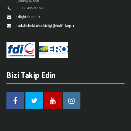
Çankaya/ANK.
0 312 435 93 94
tdb@tdb.org.tr
turkdishekimleribirligi@hs01.kep.tr
Bizi Takip Edin
Facebook
Twitter
Youtube
Instagram