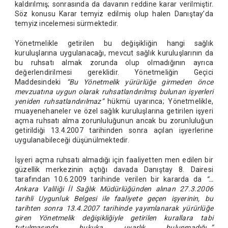
kaldırılmış; sonrasında da davanın reddine karar verilmiştir.
Söz konusu Karar temyiz edilmiş olup halen Danıştay’da
temyiz incelemesi sürmektedir.
Yönetmelikle getirilen bu değişikliğin hangi sağlık
kuruluşlarına uygulanacağı, mevcut sağlık kuruluşlarının da
bu ruhsatı almak zorunda olup olmadığının ayrıca
değerlendirilmesi gereklidir. Yönetmeliğin Geçici
Maddesindeki
“Bu Yönetmelik yürürlüğe girmeden önce
mevzuatına uygun olarak ruhsatlandırılmış bulunan işyerleri
yeniden ruhsatlandırılmaz”
hükmü uyarınca; Yönetmelikle,
muayenehaneler ve özel sağlık kuruluşlarına getirilen işyeri
açma ruhsatı alma zorunluluğunun ancak bu zorunluluğun
getirildiği 13.4.2007 tarihinden sonra açılan işyerlerine
uygulanabileceği düşünülmektedir.
İşyeri açma ruhsatı almadığı için faaliyetten men edilen bir
güzellik merkezinin açtığı davada Danıştay 8. Dairesi
tarafından 10.6.2009 tarihinde verilen bir kararda da
“…
Ankara Valiliği İl Sağlık Müdürlüğünden alınan 27.3.2006
tarihli Uygunluk Belgesi ile faaliyete geçen işyerinin, bu
tarihten sonra 13.4.2007 tarihinde yayımlanarak yürürlüğe
giren Yönetmelik değişikliğiyle getirilen kurallara tabi
tutulmasında hukuka uyarlık bulunmadığı…”