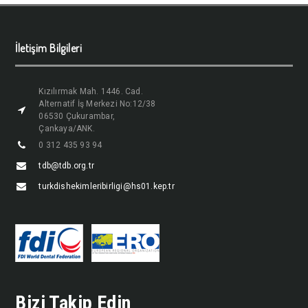
İletişim Bilgileri
Kızılırmak Mah. 1446. Cad.
Alternatif İş Merkezi No:12/38
06530 Çukurambar,
Çankaya/ANK.
0 312 435 93 94
tdb@tdb.org.tr
turkdishekimleribirligi@hs01.kep.tr
Bizi Takip Edin