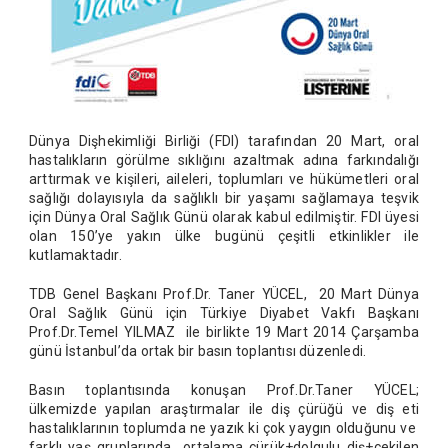
Dünya Dişhekimliği Birliği (FDI) tarafından 20 Mart, oral
hastalıkların görülme sıklığını azaltmak adına farkındalığı
arttırmak ve kişileri, aileleri, toplumları ve hükümetleri oral
sağlığı dolayısıyla da sağlıklı bir yaşamı sağlamaya teşvik
için Dünya Oral Sağlık Günü olarak kabul edilmiştir. FDI üyesi
olan 150’ye yakın ülke bugünü çeşitli etkinlikler ile
kutlamaktadır.
TDB Genel Başkanı Prof.Dr. Taner YÜCEL, 20 Mart Dünya
Oral Sağlık Günü için Türkiye Diyabet Vakfı Başkanı
Prof.Dr.Temel YILMAZ ile birlikte 19 Mart 2014 Çarşamba
günü İstanbul’da ortak bir basın toplantısı düzenledi.
Basın toplantısında konuşan Prof.Dr.Taner YÜCEL;
ülkemizde yapılan araştırmalar ile diş çürüğü ve diş eti
hastalıklarının toplumda ne yazık ki çok yaygın olduğunu ve
farklı yaş gruplarında ortalama çürük+dolgulu diş+çekilen