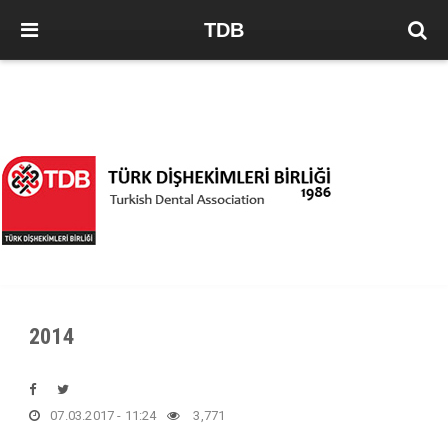
TDB
2014
07.03.2017 - 11:24
3,771