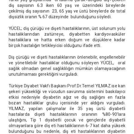
diş sayısının 6.3 iken 60 yaş ve üzerindeki bireylerde
çekilmiş diş sayısının 23, 65 yaş ve üstü bireylerde de total
dişsizlik oranın % 67 düzeyinde bulunduğunu söyledi.
YÜCEL; diş çürüğü ve dişeti hastalıklarının, üst solunum yolu
hastalıklarından zatürreye, diyabetten kardiyovasküler
hastalıklara ve hatta erken doğum ve düşüklere kadar
birçok hastalığın tetikleyicisi olduğunu ifade etti.
Diş çürüğü ve dişeti hastalıklarının önlenebilir, engellenebilir
ve yönetilebilir hastalıklar olduğunu söyleyen YÜCEL, oral
sağlık olmadan genel sağlıklılığın mümkün olamayacağının
unutulmaması gerektiğini vurguladı.
Türkiye Diyabet Vakfı Başkanı Prof.Dr.Temel YILMAZ ise kan
şekeri yüksekliği ve vücudun savunma sistemini baskılayıcı
etkisi nedeniyle diyabetin ağız ve diş sağlığını en fazla
bozan hastalıklar grubu içerisinde yer aldığını vurguladı.
YILMAZ, yapılan çalışmalar ile 35 yaş üstü diyabetli
hastalarda dişeti hastalıklarının oranının %80-90’lara
ulaştığını, Tip 1 diyabetli çocuk ve gençlerde diyabetli
olmayanlara göre diş eti hastalıklarının 6-7 kat daha yüksek
bulunduğunu bu nedenle, diş eti hastalıklarının diyabetin