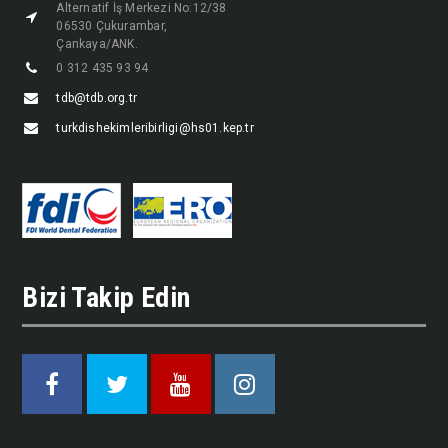
Alternatif İş Merkezi No:12/38
06530 Çukurambar,
Çankaya/ANK.
0 312 435 93 94
tdb@tdb.org.tr
turkdishekimleribirligi@hs01.kep.tr
Bizi Takip Edin
Facebook
Twitter
Youtube
Instagram