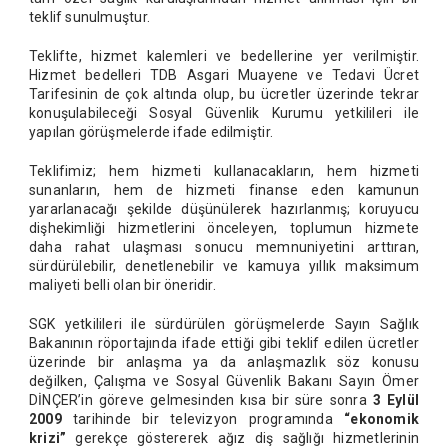
teklif sunulmuştur.
Teklifte, hizmet kalemleri ve bedellerine yer verilmiştir.
Hizmet bedelleri TDB Asgari Muayene ve Tedavi Ücret
Tarifesinin de çok altında olup, bu ücretler üzerinde tekrar
konuşulabileceği Sosyal Güvenlik Kurumu yetkilileri ile
yapılan görüşmelerde ifade edilmiştir.
Teklifimiz; hem hizmeti kullanacakların, hem hizmeti
sunanların, hem de hizmeti finanse eden kamunun
yararlanacağı şekilde düşünülerek hazırlanmış; koruyucu
dişhekimliği hizmetlerini önceleyen, toplumun hizmete
daha rahat ulaşması sonucu memnuniyetini arttıran,
sürdürülebilir, denetlenebilir ve kamuya yıllık maksimum
maliyeti belli olan bir öneridir.
SGK yetkilileri ile sürdürülen görüşmelerde Sayın Sağlık
Bakanının röportajında ifade ettiği gibi teklif edilen ücretler
üzerinde bir anlaşma ya da anlaşmazlık söz konusu
değilken, Çalışma ve Sosyal Güvenlik Bakanı Sayın Ömer
DİNÇER’in göreve gelmesinden kısa bir süre sonra
3 Eylül
2009
tarihinde bir televizyon programında
“ekonomik
krizi”
gerekçe göstererek ağız diş sağlığı hizmetlerinin