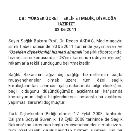
TDB : "YÜKSEK ÜCRET TEKLİF ETMEDİK, DİYALOĞA
HAZIRIZ"
02.06.2011
Sayın Sağlık Bakanı Prof. Dr. Recep AKDAĞ, Medimagazin
isimli haber sitesinde 30.05.2011 tarihinde yayımlanan ve
“
Özelden dişhekimliği hizmeti alınmalı
”
başlıklı röportajında,
hizmet alımı konusunda TDB’nin, kamunun ödeyemeyeceği
rakamlarla teklif sunduğunu belirtmektedir.
Sağlık Bakanının ağız diş sağlığı hizmetlerinin başta
muayenehaneler olmak üzere tüm özel sağlık
kuruluşlarından alınması çalışmalarındaki bilgi eksikliğine
bağlı olduğunu düşündüğümüz açıklamaları karşısında
kamuoyunun doğru bilgilendirilmesi amacıyla bir açıklama
yapılması zarureti doğmuştur.
Türk Dişhekimleri Birliği olarak 17 Eylül 2008 tarihinde
Çalışma Sosyal Güvenlik, 18 Eylül 2008 tarihinde de Sağlık
Bakanlığı’na kamunun başta muayenehaneler olmak üzere
tüm özel sağlık kuruluşlarından hizmet alınması için bir