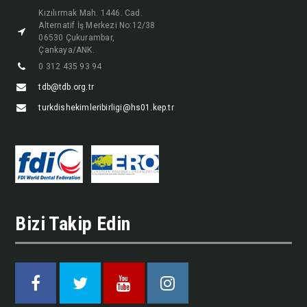
Kızılırmak Mah. 1446. Cad.
Alternatif İş Merkezi No:12/38
06530 Çukurambar,
Çankaya/ANK.
0 312 435 93 94
tdb@tdb.org.tr
turkdishekimleribirligi@hs01.kep.tr
Bizi Takip Edin
Facebook
Twitter
Youtube
Instagram