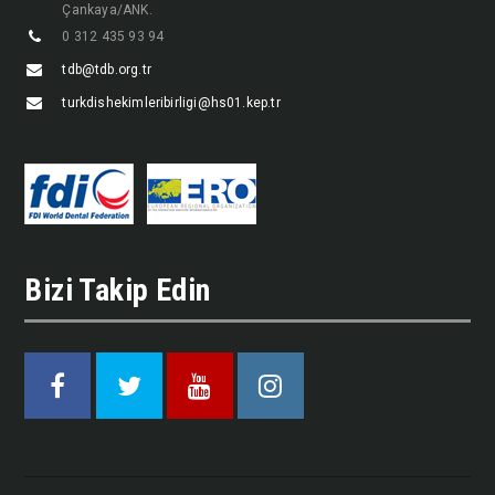
Çankaya/ANK.
0 312 435 93 94
tdb@tdb.org.tr
turkdishekimleribirligi@hs01.kep.tr
Bizi Takip Edin
Facebook
Twitter
Youtube
Instagram