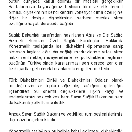
bütün dünyada kabul edilmiş bir mesleki gerçekliktir.
Hastalarımıza koyacağımız teşhisin tıbbi ve etik temelli
olması, dişhekiminin kendi kendini yönetiyor olma özelliğine,
diğer bir deyişle dişhekiminin serbest meslek olma
özelliğine hayati derecede bağlıdır.
Sağlık Bakanlığı tarafından hazırlanan Ağız ve Diş Sağlığı
Hizmeti Sunulan Özel Sağlık Kuruluşları Hakkında
Yönetmelik taslağında ise, dişhekimi diplomasına sahip
olmayan kişilere ağız diş sağlığı merkezlerine ortak olma
hakkı verilmekte, muayenehane ve polikliniklerin açılması
bugünün Türkiye`sinde karşılanması son derece zor olan
fiziki şartlar getirilerek bir anlamda engellenmektedir.
Türk Dişhekimleri Birliği ve Dişhekimleri Odaları olarak
mesleğimizin ve toplum ağız diş sağlığının geleceğini
ilgilendiren bu önemli değişikliklere ilişkin kaygı ve
endişelerimizi pek çok kez hem Sayın Sağlık Bakanına hem
de Bakanlık yetkililerine ilettik.
Ancak Sayın Sağlık Bakanı ve yetkililer, tüm seslenişlerimizi
duymazdan gelmektedir.
Yönetmelik taslağının bu haliyle kabul edilmesi; dişhekimliği