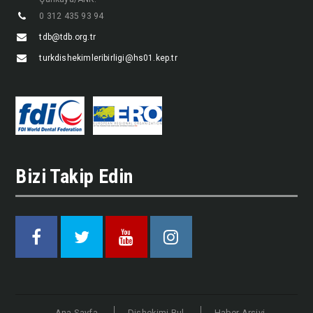
0 312 435 93 94
tdb@tdb.org.tr
turkdishekimleribirligi@hs01.kep.tr
Bizi Takip Edin
Facebook
Twitter
Youtube
Instagram
Ana Sayfa
Dişhekimi Bul
Haber Arşivi