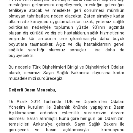
mesleğinin gelişmesini engelleyecek, mesleğin geleceğini
tehlikeye atacak ve meslekte geri dönülmesi mümkün
olmayan tahribatlara neden olacaktır. Zaten şimdiye kadar
ülkemizde koruyucu uygulamalardan uzak, yetersiz sağlık
politikaları nedeniyle toplumun yüzde 90`ının ağzında
oluşan diş çürüğü ve diş eti hastalıkları; sağlık hizmetlerine
erişimde kâr amacının öne çıkarılmasıyla daha büyük
boyutlara taşınacaktır. Ağız ve diş hastalıklarının genel
sağlıkta yarattığı olumsuz sonuçlar ise daha da
büyüyecektir.
Bu nedenle Türk Dişhekimleri Birliği ve Dişhekimleri Odaları
olarak, sesimizi Sayın Sağlık Bakanına duyurana kadar
mücadelemizi sürdüreceğiz.
Değerli Basın Mensubu,
16 Aralık 2014 tarihinde TDB ve Dişhekimleri Odaları
Yönetim Kurulları ile Bakanlık önünde yaptığımız Basın
Açıklamasının ardından eylemlilik sürecimizin devam
edilmesi kararı alınmıştır. Buna göre her gün bir Odamızın
temsilcileri Ankara`ya gelerek, Sayın Sağlık Bakanı ile
görüşecek ve basın açıklamasıyla kamuoyunu