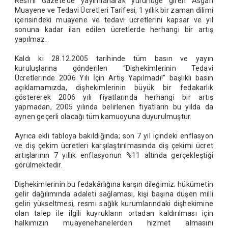
Resmi Gazete’de yayımlanarak yürürlüğe giren Asgari
Muayene ve Tedavi Ücretleri Tarifesi, 1 yıllık bir zaman dilimi
içerisindeki muayene ve tedavi ücretlerini kapsar ve yıl
sonuna kadar ilan edilen ücretlerde herhangi bir artış
yapılmaz.
Kaldı ki 28.12.2005 tarihinde tüm basın ve yayın
kuruluşlarına gönderilen “Dişhekimlerinin Tedavi
Ücretlerinde 2006 Yılı İçin Artış Yapılmadı!” başlıklı basın
açıklamamızda, dişhekimlerinin büyük bir fedakarlık
göstererek 2006 yılı fiyatlarında herhangi bir artış
yapmadan, 2005 yılında belirlenen fiyatların bu yılda da
aynen geçerli olacağı tüm kamuoyuna duyurulmuştur.
Ayrıca ekli tabloya bakıldığında; son 7 yıl içindeki enflasyon
ve diş çekim ücretleri karşılaştırılmasında diş çekimi ücret
artışlarının 7 yıllık enflasyonun %11 altında gerçekleştiği
görülmektedir.
Dişhekimlerinin bu fedakârlığına karşın dileğimiz; hükümetin
gelir dağılımında adaleti sağlaması, kişi başına düşen milli
geliri yükseltmesi, resmi sağlık kurumlarındaki dişhekimine
olan talep ile ilgili kuyrukların ortadan kaldırılması için
halkımızın muayenehanelerden hizmet almasını