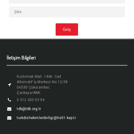
İletişim Bilgileri
Kızılırmak Mah. 1446. Cad.
Alternatif İş Merkezi No:12/38
06530 Çukurambar,
Çankaya/ANK.
0 312 435 93 94
tdb@tdb.org.tr
turkdishekimleribirligi@hs01.kep.tr