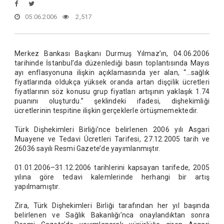
05.06.2006
2,517
Merkez Bankası Başkanı Durmuş Yılmaz’ın, 04.06.2006
tarihinde İstanbul’da düzenlediği basın toplantısında Mayıs
ayı enflasyonuna ilişkin açıklamasında yer alan, “…sağlık
fiyatlarında oldukça yüksek oranda artan dişçilik ücretleri
fiyatlarının söz konusu grup fiyatları artışının yaklaşık 1.74
puanını oluşturdu.” şeklindeki ifadesi, dişhekimliği
ücretlerinin tespitine ilişkin gerçeklerle örtüşmemektedir.
Türk Dişhekimleri Birliği’nce belirlenen 2006 yılı Asgari
Muayene ve Tedavi Ücretleri Tarifesi, 27.12.2005 tarih ve
26036 sayılı Resmi Gazete’de yayımlanmıştır.
01.01.2006–31.12.2006 tarihlerini kapsayan tarifede, 2005
yılına göre tedavi kalemlerinde herhangi bir artış
yapılmamıştır.
Zira, Türk Dişhekimleri Birliği tarafından her yıl başında
belirlenen ve Sağlık Bakanlığı’nca onaylandıktan sonra