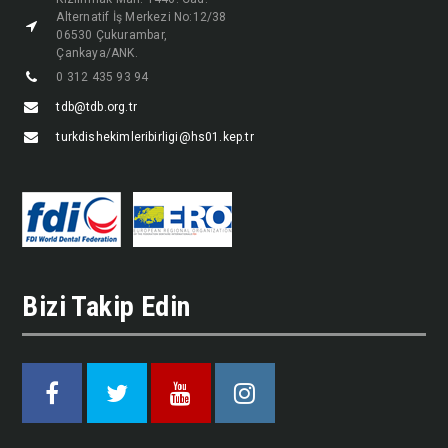
Alternatif İş Merkezi No:12/38
06530 Çukurambar,
Çankaya/ANK.
0 312 435 93 94
tdb@tdb.org.tr
turkdishekimleribirligi@hs01.kep.tr
Bizi Takip Edin
Facebook
Twitter
Youtube
Instagram