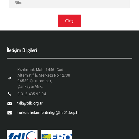
İletişim Bilgileri
Kızılırmak Mah. 1446. Cad.
Alternatif İş Merkezi No:12/38
06530 Çukurambar,
Çankaya/ANK.
0 312 435 93 94
tdb@tdb.org.tr
turkdishekimleribirligi@hs01.kep.tr