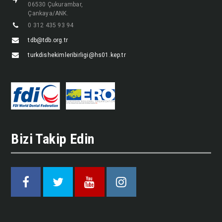
06530 Çukurambar,
Çankaya/ANK.
0 312 435 93 94
tdb@tdb.org.tr
turkdishekimleribirligi@hs01.kep.tr
Bizi Takip Edin
Facebook
Twitter
Youtube
Instagram