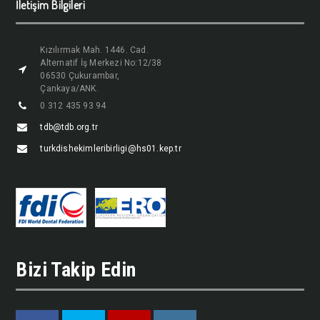
İletişim Bilgileri
Kızılırmak Mah. 1446. Cad.
Alternatif İş Merkezi No:12/38
06530 Çukurambar,
Çankaya/ANK.
0 312 435 93 94
tdb@tdb.org.tr
turkdishekimleribirligi@hs01.kep.tr
Bizi Takip Edin