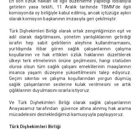
En son özlük hakları ile ilgili düzenleme yapıldığı iddiasıyla
getirilen yasa teklifi, 11 Aralık tarihinde TBMM’de ilgili
komisyonda oy birliğiyle kabul edilmiş, ancak içtüzüğe aykırı
olarak komisyon başkanının imzasıyla geri çekilmiştir.
Türk Dişhekimleri Birliği olarak ortak zenginliğimizin eşit ve
adil olarak dağıtılmasını, yönetim yanlışlıklarının getirdiği
israfın hep sabit gelirlilerin aleyhine kullanılmamasını,
yurtdışında itibar gören sağlık çalışanlarının çalışma
koşullarının ve hak ettikleri özlük haklarının düzeltilerek
ülkeyi terk etmelerinin önüne geçilmesini, hangi statüden
olursa olsun tüm sağlık çalışanı emeklilerinin maaşlarının
insanca yaşam düzeyine yükseltilmesini talep ediyoruz.
Geçim sıkıntısı ve çalışma koşullarından yorgun düşmüş
sağlık çalışanlarının seslerine kulak verilmesini ve artık
çığlıklarının duyulmasını ısrarla istiyoruz.
Ve Türk Dişhekimleri Birliği olarak sağlık çalışanlarının
Anayasamız tarafından güvence altına alınmış hak arama
mücadelesini desteklediğimizi kamuoyuyla paylaşıyoruz.
Türk Dişhekimleri Birliği