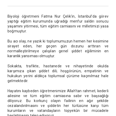
Biyoloji öğretmeni Fatma Nur Çelik'in, İstanbul’da görev
yaptığı eğitim kurumunda uğradığı menfur saldırı sonucu
yaşamını yitirmesi, tüm eğitim camiasını ve milletimizi yasa
boğmuştur.
Bu acı olay, ne yazık ki toplumumuzun hemen her kesimine
sirayet eden, her geçen gün dozunu arttıran ve
normalleştirilmeye çalışılan genel şiddet eğiliminin en
karanlık yansıması olmuştur.
Sokakta, trafikte, hastanede ve nihayetinde okulda
karşımıza çıkan şiddet dili; hoşgörünün, empatinin ve
hukukun yerini aldıkça toplumsal çürüme kaçınılmaz hale
gelmektedir.
Hayatını kaybeden öğretmenimize Allah’tan rahmet; kederli
ailesine ve tüm eğitim camiasına sabır ve başsağlığı
diliyoruz. Bu korkunç olayın failinin en ağır şekilde
cezalandırılmasını ve şiddetin her türlüsüne karşı tüm
kurumların ve vatandaşların topyekûn bir mücadele
başlatmasını talep ediyoruz.