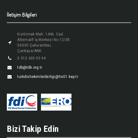
İletişim Bilgileri
Kızılırmak Mah. 1446. Cad.
Alternatif İş Merkezi No:12/38
06530 Çukurambar,
Çankaya/ANK.
0 312 435 93 94
tdb@tdb.org.tr
turkdishekimleribirligi@hs01.kep.tr
Bizi Takip Edin