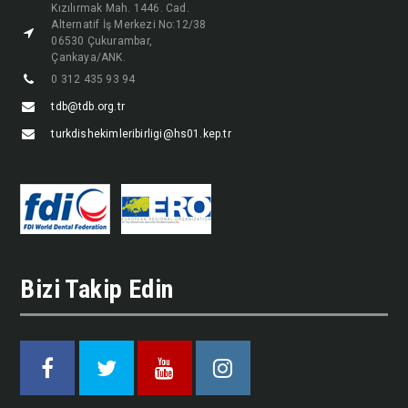
Kızılırmak Mah. 1446. Cad.
Alternatif İş Merkezi No:12/38
06530 Çukurambar,
Çankaya/ANK.
0 312 435 93 94
tdb@tdb.org.tr
turkdishekimleribirligi@hs01.kep.tr
Bizi Takip Edin
Facebook
Twitter
Youtube
Instagram