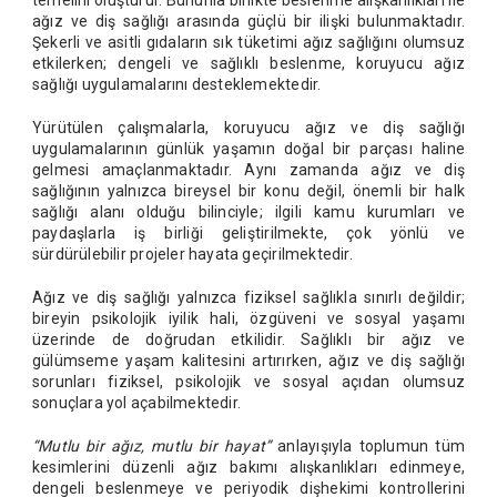
temelini oluşturur. Bununla birlikte beslenme alışkanlıkları ile
ağız ve diş sağlığı arasında güçlü bir ilişki bulunmaktadır.
Şekerli ve asitli gıdaların sık tüketimi ağız sağlığını olumsuz
etkilerken; dengeli ve sağlıklı beslenme, koruyucu ağız
sağlığı uygulamalarını desteklemektedir.
Yürütülen çalışmalarla, koruyucu ağız ve diş sağlığı
uygulamalarının günlük yaşamın doğal bir parçası haline
gelmesi amaçlanmaktadır. Aynı zamanda ağız ve diş
sağlığının yalnızca bireysel bir konu değil, önemli bir halk
sağlığı alanı olduğu bilinciyle; ilgili kamu kurumları ve
paydaşlarla iş birliği geliştirilmekte, çok yönlü ve
sürdürülebilir projeler hayata geçirilmektedir.
Ağız ve diş sağlığı yalnızca fiziksel sağlıkla sınırlı değildir;
bireyin psikolojik iyilik hali, özgüveni ve sosyal yaşamı
üzerinde de doğrudan etkilidir. Sağlıklı bir ağız ve
gülümseme yaşam kalitesini artırırken, ağız ve diş sağlığı
sorunları fiziksel, psikolojik ve sosyal açıdan olumsuz
sonuçlara yol açabilmektedir.
“Mutlu bir ağız, mutlu bir hayat”
anlayışıyla toplumun tüm
kesimlerini düzenli ağız bakımı alışkanlıkları edinmeye,
dengeli beslenmeye ve periyodik dişhekimi kontrollerini