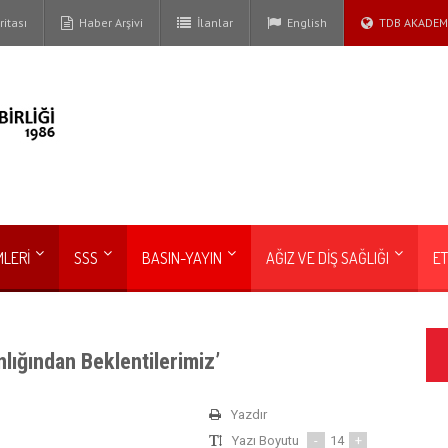
itası
Haber Arşivi
İlanlar
English
TDB AKADEM
MLERİ
SSS
BASIN-YAYIN
AĞIZ VE DİŞ SAĞLIĞI
ET
lığından Beklentilerimiz’
Yazdır
Yazı Boyutu
-
14
+