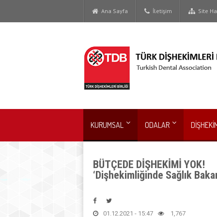
Ana Sayfa
İletişim
Site Har
KURUMSAL
ODALAR
DİŞHEKİ
BÜTÇEDE DİŞHEKİMİ YOK!
‘Dişhekimliğinde Sağlık Bakan
01.12.2021 - 15:47
1,767