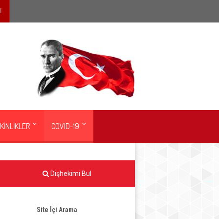
İ
KİNLİKLER
COVID-19
Dişhekimi Bul
Site İçi Arama