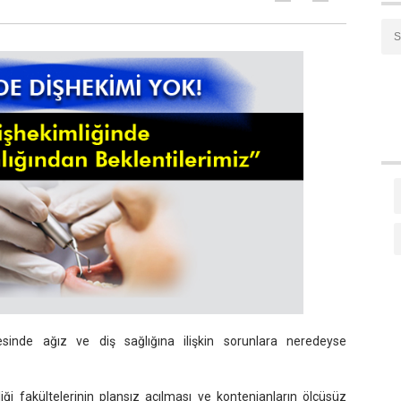
esinde ağız ve diş sağlığına ilişkin sorunlara neredeyse
iği fakültelerinin plansız açılması ve kontenjanların ölçüsüz