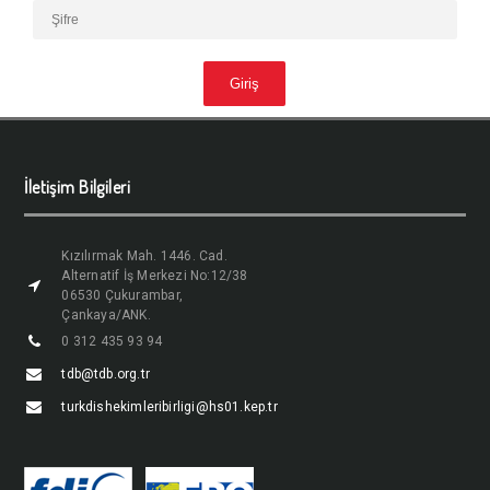
İletişim Bilgileri
Kızılırmak Mah. 1446. Cad.
Alternatif İş Merkezi No:12/38
06530 Çukurambar,
Çankaya/ANK.
0 312 435 93 94
tdb@tdb.org.tr
turkdishekimleribirligi@hs01.kep.tr