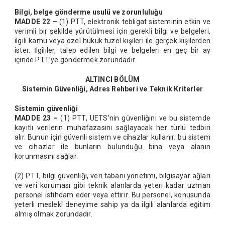
Bilgi, belge gönderme usulü ve zorunluluğu
MADDE 22 –
(1) PTT, elektronik tebligat sisteminin etkin ve
verimli bir şekilde yürütülmesi için gerekli bilgi ve belgeleri,
ilgili kamu veya özel hukuk tüzel kişileri ile gerçek kişilerden
ister. İlgililer, talep edilen bilgi ve belgeleri en geç bir ay
içinde PTT’ye göndermek zorundadır.
ALTINCI BÖLÜM
Sistemin Güvenliği, Adres Rehberi ve Teknik Kriterler
Sistemin güvenliği
MADDE 23 –
(1) PTT, UETS’nin güvenliğini ve bu sistemde
kayıtlı verilerin muhafazasını sağlayacak her türlü tedbiri
alır. Bunun için güvenli sistem ve cihazlar kullanır; bu sistem
ve cihazlar ile bunların bulunduğu bina veya alanın
korunmasını sağlar.
(2) PTT, bilgi güvenliği, veri tabanı yönetimi, bilgisayar ağları
ve veri koruması gibi teknik alanlarda yeteri kadar uzman
personel istihdam eder veya ettirir. Bu personel, konusunda
yeterli meslekî deneyime sahip ya da ilgili alanlarda eğitim
almış olmak zorundadır.