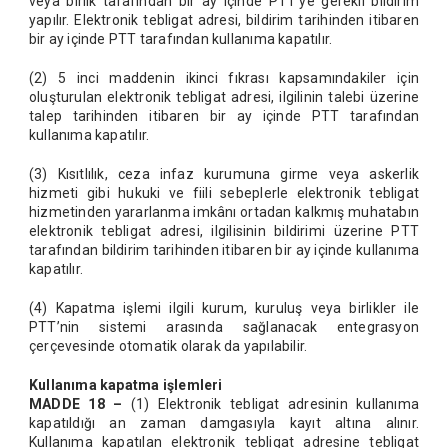
veya birlik tarafından bir ay içinde PTT’ye gerekli bildirim
yapılır. Elektronik tebligat adresi, bildirim tarihinden itibaren
bir ay içinde PTT tarafından kullanıma kapatılır.
(2) 5 inci maddenin ikinci fıkrası kapsamındakiler için
oluşturulan elektronik tebligat adresi, ilgilinin talebi üzerine
talep tarihinden itibaren bir ay içinde PTT tarafından
kullanıma kapatılır.
(3) Kısıtlılık, ceza infaz kurumuna girme veya askerlik
hizmeti gibi hukuki ve fiili sebeplerle elektronik tebligat
hizmetinden yararlanma imkânı ortadan kalkmış muhatabın
elektronik tebligat adresi, ilgilisinin bildirimi üzerine PTT
tarafından bildirim tarihinden itibaren bir ay içinde kullanıma
kapatılır.
(4) Kapatma işlemi ilgili kurum, kuruluş veya birlikler ile
PTT’nin sistemi arasında sağlanacak entegrasyon
çerçevesinde otomatik olarak da yapılabilir.
Kullanıma kapatma işlemleri
MADDE 18 –
(1) Elektronik tebligat adresinin kullanıma
kapatıldığı an zaman damgasıyla kayıt altına alınır.
Kullanıma kapatılan elektronik tebligat adresine tebligat