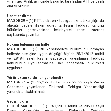
yıl en geç Aralık ayı içinde Bakanlık tarafından PTT’ye yazılı
olarak bildirilir.
Ücretlendirme
MADDE 29 –
(1) PTT, elektronik tebligat hizmeti karşılığında
alacağı bedele ilişkin ücret tarifesini Tebligat Kanunu
hükümleri çerçevesinde belirleyerek resmî internet
sayfasında yayımlar.
Hüküm bulunmayan haller
MADDE 30 –
(1) Bu Yönetmelikte hüküm bulunmayan
hallerde niteliğine uygun düştüğü ölçüde 25/1/2012 tarihli
ve 28184 sayılı Resmî Gazete’de yayımlanan Tebligat
Kanununun Uygulanmasına Dair Yönetmelik hükümleri
uygulanır.
Yürürlükten kaldırılan yönetmelik
MADDE 31 –
(1) 19/1/2013 tarihli ve 28533 sayılı Resmî
Gazete’de yayımlanan Elektronik Tebligat Yönetmeliği
yürürlükten kaldırılmıştır.
Geçiş hükmü
GEÇİCİ MADDE 1 –
(1) 19/1/2013 tarihli ve 28533 sayılı
Resmî Gazete’de yayımlanan Elektronik Tebligat