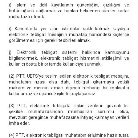
ı) İşlem ve delil kayıtlarının güvenliğini, gizliliğini ve
bütünlüğünü sağlamak ve bunları belirlenen süreler kadar
muhafaza etmek.
i) Kanunlarda yer alan istisnalar saklı kalmak kaydıyla
elektronik tebligat mesajının muhatap haricindeki kişilerce
görülmemesi için gerekli tedbirleri almak.
j) Elektronik tebligat sistemi hakkında kamuoyunu
bilgilendirmek, elektronik tebligat hizmetini etkileşimli ve
kullanıcı dostu bir ortamda kullanıcıya sunmak.
(2) PTT, UETS’ye teslim edilen elektronik tebligat mesajını,
muhatabın rızası olsa dahi, tebligat çıkarmaya yetkili
makam ve merciin amacı dışında herhangi bir maksatla
kullanamaz ve üçüncü kişilerle paylaşamaz.
(3) PTT, elektronik tebligata ilişkin verilerin güvenli bir
şekilde muhafazasından münhasıran sorumlu olup,
mevzuat gereğince muhafazasına ihtiyaç kalmayan verileri
imha eder.
(4) PTT, elektronik tebligatı muhatabın erişimine hazır tutar.