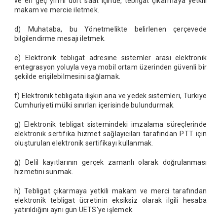
ve en geç yirmi dört saat içinde, tebligat çıkarmaya yetkili
makam ve mercie iletmek.
d) Muhataba, bu Yönetmelikte belirlenen çerçevede
bilgilendirme mesajı iletmek.
e) Elektronik tebligat adresine sistemler arası elektronik
entegrasyon yoluyla veya mobil ortam üzerinden güvenli bir
şekilde erişilebilmesini sağlamak.
f) Elektronik tebligata ilişkin ana ve yedek sistemleri, Türkiye
Cumhuriyeti mülki sınırları içerisinde bulundurmak.
g) Elektronik tebligat sistemindeki imzalama süreçlerinde
elektronik sertifika hizmet sağlayıcıları tarafından PTT için
oluşturulan elektronik sertifikayı kullanmak.
ğ) Delil kayıtlarının gerçek zamanlı olarak doğrulanması
hizmetini sunmak.
h) Tebligat çıkarmaya yetkili makam ve merci tarafından
elektronik tebligat ücretinin eksiksiz olarak ilgili hesaba
yatırıldığını aynı gün UETS'ye işlemek.