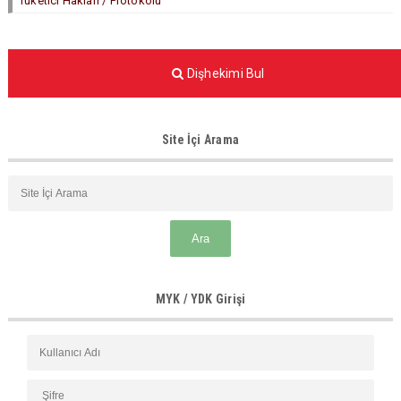
Tüketici Hakları / Protokolü
Dişhekimi Bul
Site İçi Arama
MYK / YDK Girişi