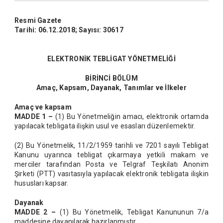
Resmi Gazete
Tarihi: 06.12.2018; Sayısı: 30617
ELEKTRONİK TEBLİGAT YÖNETMELİĞİ
BİRİNCİ BÖLÜM
Amaç, Kapsam, Dayanak, Tanımlar ve İlkeler
Amaç ve kapsam
MADDE 1 –
(1) Bu Yönetmeliğin amacı, elektronik ortamda
yapılacak tebligata ilişkin usul ve esasları düzenlemektir.
(2) Bu Yönetmelik, 11/2/1959 tarihli ve 7201 sayılı Tebligat
Kanunu uyarınca tebligat çıkarmaya yetkili makam ve
merciler tarafından Posta ve Telgraf Teşkilatı Anonim
Şirketi (PTT) vasıtasıyla yapılacak elektronik tebligata ilişkin
hususları kapsar.
Dayanak
MADDE 2 –
(1) Bu Yönetmelik, Tebligat Kanununun 7/a
maddesine dayanılarak hazırlanmıştır.