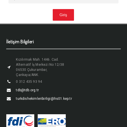
İletişim Bilgileri
Kızılırmak Mah. 1446. Cad.
Alternatif İş Merkezi No:12/38
06530 Çukurambar,
Çankaya/ANK.
0 312 435 93 94
tdb@tdb.org.tr
turkdishekimleribirligi@hs01.kep.tr