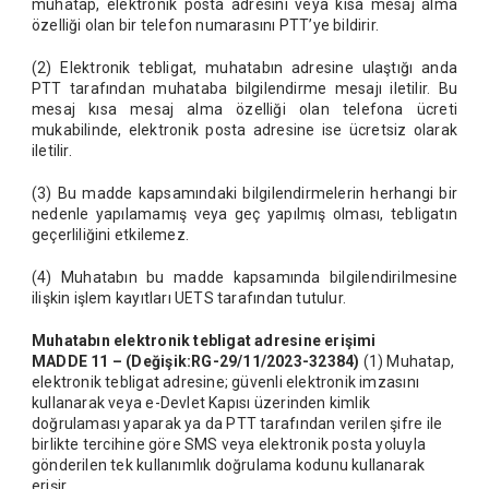
muhatap, elektronik posta adresini veya kısa mesaj alma
özelliği olan bir telefon numarasını PTT’ye bildirir.
(2) Elektronik tebligat, muhatabın adresine ulaştığı anda
PTT tarafından muhataba bilgilendirme mesajı iletilir. Bu
mesaj kısa mesaj alma özelliği olan telefona ücreti
mukabilinde, elektronik posta adresine ise ücretsiz olarak
iletilir.
(3) Bu madde kapsamındaki bilgilendirmelerin herhangi bir
nedenle yapılamamış veya geç yapılmış olması, tebligatın
geçerliliğini etkilemez.
(4) Muhatabın bu madde kapsamında bilgilendirilmesine
ilişkin işlem kayıtları UETS tarafından tutulur.
Muhatabın elektronik tebligat adresine erişimi
MADDE 11 –
(Değişik:RG-29/11/2023-32384)
(1) Muhatap,
elektronik tebligat adresine; güvenli elektronik imzasını
kullanarak veya e-Devlet Kapısı üzerinden kimlik
doğrulaması yaparak ya da PTT tarafından verilen şifre ile
birlikte tercihine göre SMS veya elektronik posta yoluyla
gönderilen tek kullanımlık doğrulama kodunu kullanarak
erişir.