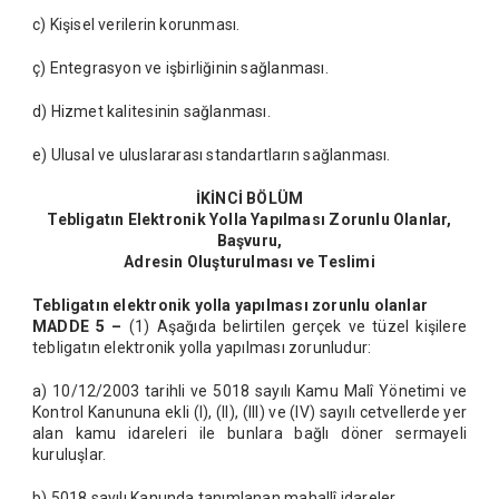
c) Kişisel verilerin korunması.
ç) Entegrasyon ve işbirliğinin sağlanması.
d) Hizmet kalitesinin sağlanması.
e) Ulusal ve uluslararası standartların sağlanması.
İKİNCİ BÖLÜM
Tebligatın Elektronik Yolla Yapılması Zorunlu Olanlar,
Başvuru,
Adresin Oluşturulması ve Teslimi
Tebligatın elektronik yolla yapılması zorunlu olanlar
MADDE 5 –
(1) Aşağıda belirtilen gerçek ve tüzel kişilere
tebligatın elektronik yolla yapılması zorunludur:
a) 10/12/2003 tarihli ve 5018 sayılı Kamu Malî Yönetimi ve
Kontrol Kanununa ekli (I), (II), (III) ve (IV) sayılı cetvellerde yer
alan kamu idareleri ile bunlara bağlı döner sermayeli
kuruluşlar.
b) 5018 sayılı Kanunda tanımlanan mahallî idareler.