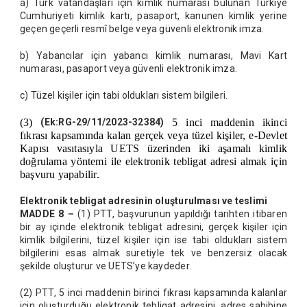
a) Türk vatandaşları için kimlik numarası bulunan Türkiye
Cumhuriyeti kimlik kartı, pasaport, kanunen kimlik yerine
geçen geçerli resmî belge veya güvenli elektronik imza.
b) Yabancılar için yabancı kimlik numarası, Mavi Kart
numarası, pasaport veya güvenli elektronik imza.
c) Tüzel kişiler için tabi oldukları sistem bilgileri.
(3)
(Ek:RG-29/11/2023-32384)
5 inci maddenin ikinci
fıkrası kapsamında kalan gerçek veya tüzel kişiler, e-Devlet
Kapısı vasıtasıyla UETS üzerinden iki aşamalı kimlik
doğrulama yöntemi ile elektronik tebligat adresi almak için
başvuru yapabilir.
Elektronik tebligat adresinin oluşturulması ve teslimi
MADDE 8 –
(1) PTT, başvurunun yapıldığı tarihten itibaren
bir ay içinde elektronik tebligat adresini, gerçek kişiler için
kimlik bilgilerini, tüzel kişiler için ise tabi oldukları sistem
bilgilerini esas almak suretiyle tek ve benzersiz olacak
şekilde oluşturur ve UETS’ye kaydeder.
(2) PTT, 5 inci maddenin birinci fıkrası kapsamında kalanlar
için oluşturduğu elektronik tebligat adresini, adres sahibine