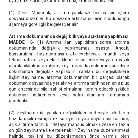
uyuşmazlıkların çözümünde Türkçe metin esas alınır.
(4) Genel Müdürlük, artırma yapılacak her iş için işlem
dosyası düzenler. Bu dosyada artırma sürecinin bulunduğu
aşamaya göre ilgili belgeler yer alır.
Artırma dokümanında değişiklik veya açıklama yapılması
MADDE 16-
(1) Artırma ilanı yapıldıktan sonra artırma
dokümanında değişiklik yapılmaması esastır. Ancak,
başvuruların hazırlanmasını etkileyebilecek maddi veya
teknik hatalar veya eksikliklerin tespit edilmesi ya da yazılı
olarak bildirilmesi halinde, zeyilname düzenlenmek suretiyle
dokümanda değişiklik yapılabilir. Yapılan bu değişikliklere
ilişkin zeyilname, artırma dokümanının bir parçası olarak
doküman dosyasında yer alır ve artırma tarihinden en az üç
gün öncesinde bilgi sahibi olmalarını temin edecek şekilde
dokümanı indirenlerin veya satın alanların tamamına
gönderilir.
(2) Zeyilname ile yapılan değişiklikler nedeniyle tekliflerin
hazırlanabilmesi için ek süreye ihtiyaç duyulması halinde,
açık artırma tarihi bir defaya mahsus olmak üzere en fazla
on gün zeyilname ile ertelenebilir. Zeyilname düzenlenmesi
halinde, teklifini bu düzenlemeden önce vermiş olan