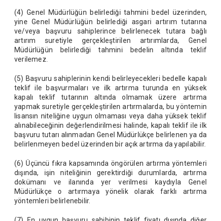
(4) Genel Müdürlüğün belirlediği tahmini bedel üzerinden,
yine Genel Müdürlüğün belirlediği asgari artırım tutarına
ve/veya başvuru sahiplerince belirlenecek tutara bağlı
artırım suretiyle gerçekleştirilen artırımlarda, Genel
Müdürlüğün belirlediği tahmini bedelin altında teklif
verilemez.
(5) Başvuru sahiplerinin kendi belirleyecekleri bedelle kapalı
teklif ile başvurmaları ve ilk artırma turunda en yüksek
kapalı teklif tutarının altında olmamak üzere artırma
yapmak suretiyle gerçekleştirilen artırmalarda, bu yöntemin
lisansın niteliğine uygun olmaması veya daha yüksek teklif
alınabileceğinin değerlendirilmesi halinde, kapalı teklif ile ilk
başvuru tutarı alınmadan Genel Müdürlükçe belirlenen ya da
belirlenmeyen bedel üzerinden bir açık artırma da yapılabilir.
(6) Üçüncü fıkra kapsamında öngörülen artırma yöntemleri
dışında, işin niteliğinin gerektirdiği durumlarda, artırma
dokümanı ve ilanında yer verilmesi kaydıyla Genel
Müdürlükçe o artırmaya yönelik olarak farklı artırma
yöntemleri belirlenebilir.
(7) En uygun başvuru sahibinin teklif fiyatı dışında diğer