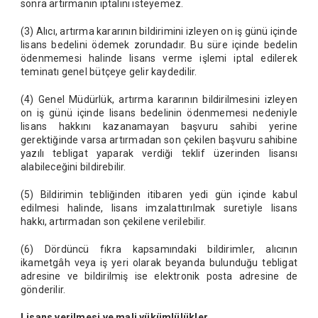
sonra artırmanın iptalini isteyemez.
(3) Alıcı, artırma kararının bildirimini izleyen on iş günü içinde
lisans bedelini ödemek zorundadır. Bu süre içinde bedelin
ödenmemesi halinde lisans verme işlemi iptal edilerek
teminatı genel bütçeye gelir kaydedilir.
(4) Genel Müdürlük, artırma kararının bildirilmesini izleyen
on iş günü içinde lisans bedelinin ödenmemesi nedeniyle
lisans hakkını kazanamayan başvuru sahibi yerine
gerektiğinde varsa artırmadan son çekilen başvuru sahibine
yazılı tebligat yaparak verdiği teklif üzerinden lisansı
alabileceğini bildirebilir.
(5) Bildirimin tebliğinden itibaren yedi gün içinde kabul
edilmesi halinde, lisans imzalattırılmak suretiyle lisans
hakkı, artırmadan son çekilene verilebilir.
(6) Dördüncü fıkra kapsamındaki bildirimler, alıcının
ikametgâh veya iş yeri olarak beyanda bulunduğu tebligat
adresine ve bildirilmiş ise elektronik posta adresine de
gönderilir.
Lisans verilmesi ve mali yükümlülükler