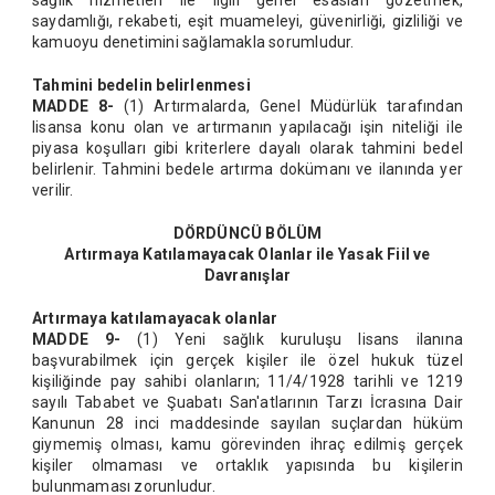
sağlık hizmetleri ile ilgili genel esasları gözetmek,
saydamlığı, rekabeti, eşit muameleyi, güvenirliği, gizliliği ve
kamuoyu denetimini sağlamakla sorumludur.
Tahmini bedelin belirlenmesi
MADDE 8-
(1) Artırmalarda, Genel Müdürlük tarafından
lisansa konu olan ve artırmanın yapılacağı işin niteliği ile
piyasa koşulları gibi kriterlere dayalı olarak tahmini bedel
belirlenir. Tahmini bedele artırma dokümanı ve ilanında yer
verilir.
DÖRDÜNCÜ BÖLÜM
Artırmaya Katılamayacak Olanlar ile Yasak Fiil ve
Davranışlar
Artırmaya katılamayacak olanlar
MADDE 9-
(1) Yeni sağlık kuruluşu lisans ilanına
başvurabilmek için gerçek kişiler ile özel hukuk tüzel
kişiliğinde pay sahibi olanların; 11/4/1928 tarihli ve 1219
sayılı Tababet ve Şuabatı San'atlarının Tarzı İcrasına Dair
Kanunun 28 inci maddesinde sayılan suçlardan hüküm
giymemiş olması, kamu görevinden ihraç edilmiş gerçek
kişiler olmaması ve ortaklık yapısında bu kişilerin
bulunmaması zorunludur.