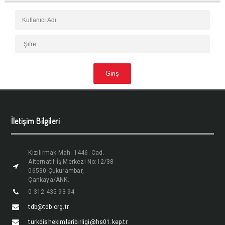
İletişim Bilgileri
Kızılırmak Mah. 1446. Cad.
Alternatif İş Merkezi No:12/38
06530 Çukurambar,
Çankaya/ANK.
0 312 435 93 94
tdb@tdb.org.tr
turkdishekimleribirligi@hs01.kep.tr