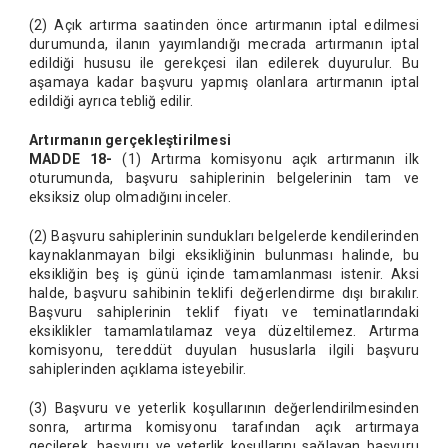
(2) Açık artırma saatinden önce artırmanın iptal edilmesi
durumunda, ilanın yayımlandığı mecrada artırmanın iptal
edildiği hususu ile gerekçesi ilan edilerek duyurulur. Bu
aşamaya kadar başvuru yapmış olanlara artırmanın iptal
edildiği ayrıca tebliğ edilir.
Artırmanın gerçekleştirilmesi
MADDE 18-
(1) Artırma komisyonu açık artırmanın ilk
oturumunda, başvuru sahiplerinin belgelerinin tam ve
eksiksiz olup olmadığını inceler.
(2) Başvuru sahiplerinin sundukları belgelerde kendilerinden
kaynaklanmayan bilgi eksikliğinin bulunması halinde, bu
eksikliğin beş iş günü içinde tamamlanması istenir. Aksi
halde, başvuru sahibinin teklifi değerlendirme dışı bırakılır.
Başvuru sahiplerinin teklif fiyatı ve teminatlarındaki
eksiklikler tamamlatılamaz veya düzeltilemez. Artırma
komisyonu, tereddüt duyulan hususlarla ilgili başvuru
sahiplerinden açıklama isteyebilir.
(3) Başvuru ve yeterlik koşullarının değerlendirilmesinden
sonra, artırma komisyonu tarafından açık artırmaya
geçilerek, başvuru ve yeterlik koşullarını sağlayan başvuru