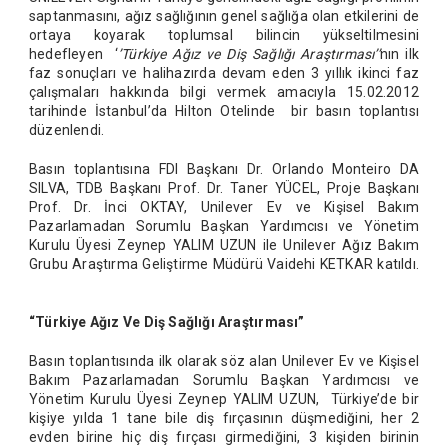
saptanmasını, ağız sağlığının genel sağlığa olan etkilerini de
ortaya koyarak toplumsal bilincin yükseltilmesini
hedefleyen ‘
’Türkiye Ağız ve Diş Sağlığı Araştırması’’
nın ilk
faz sonuçları ve halihazırda devam eden 3 yıllık ikinci faz
çalışmaları hakkında bilgi vermek amacıyla 15.02.2012
tarihinde İstanbul’da Hilton Otelinde bir basın toplantısı
düzenlendi.
Basın toplantısına FDI Başkanı Dr. Orlando Monteiro DA
SILVA, TDB Başkanı Prof. Dr. Taner YÜCEL, Proje Başkanı
Prof. Dr. İnci OKTAY, Unilever Ev ve Kişisel Bakım
Pazarlamadan Sorumlu Başkan Yardımcısı ve Yönetim
Kurulu Üyesi Zeynep YALIM UZUN ile Unilever Ağız Bakım
Grubu Araştırma Geliştirme Müdürü Vaidehi KETKAR katıldı.
“Türkiye Ağız Ve Diş Sağlığı Araştırması”
Basın toplantısında ilk olarak söz alan Unilever Ev ve Kişisel
Bakım Pazarlamadan Sorumlu Başkan Yardımcısı ve
Yönetim Kurulu Üyesi Zeynep YALIM UZUN, Türkiye’de bir
kişiye yılda 1 tane bile diş fırçasının düşmediğini, her 2
evden birine hiç diş fırçası girmediğini, 3 kişiden birinin