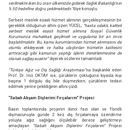
verilmekte iken bu oran ülkemizde giderek Sağlık Bakanlığı’nın
% 50 hedefine doğru çekilmektedir.”
diye konuştu.
Serbest meslek esaslı hizmet alımının gerçekleşmesinin bir
gereklilik olduğunun altını çizen YÜCEL;
“hasta odaklı, kaliteli
serbest meslek esaslı hizmet alımına Sosyal Güvenlik
Kurumunca muhakkak geçilmeli ve uygulama bir an önce
başlatılmalıdır. Bu, kamu kurumlarından hizmet alınmasını da
olumlu etkileyecek ve halka ulaştırılan hizmetin kalitesini
arttıracağı gibi kamunun yaptığı işlerin denetlenmesine de
olanak sağlayacaktır”
diyerek sözlerini tamamladı.
“Türkiye Ağız ve Diş Sağlığı Araştırması”na
başkanlık eden
Prof. Dr. İnci OKTAY ise, çürüklerin çokluğuna kıyasla kişi
başına 1 dolgulu diş bile düşmezken; çürüklerin tedavi
edilmek yerine çekildiğinin altını çizdi.
“Sabah Akşam Dişlerimi Fırçalarım” Projesi
Basın toplantısında projenin ikinci fazı olan ve floridli
dişmacunuyla günde 2 kez diş fırçalamaya özendirme
yoluyla ağız sağlığını ölçülebilir derece geliştirmeyi
amaçlayan
“Sabah Akşam Dişlerimi Fırçalarım”
Projesi