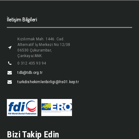
İletişim Bilgileri
Kızılırmak Mah. 1446. Cad.
Alternatif İş Merkezi No:12/38
06530 Çukurambar,
Çankaya/ANK.
0 312 435 93 94
tdb@tdb.org.tr
turkdishekimleribirligi@hs01.kep.tr
Bizi Takip Edin