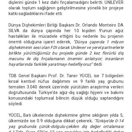
dişlerini günde 1 kez dahi fırçalamadığını belirtti. UNILEVER
olarak toplum sağlığının geliştirilmesine yönelik bir projeye
katkı sağladıklarını ifade etti.
Dünya Dişhekimleri Birliği Başkanı Dr. Orlando Monteiro DA
SILVA da dünya çapında her 10 kişiden 9’unun ağız
hastalıkları ile mücadele ettiğini bu nedenle bu projenin
önemli olduğuna işaret ederek,
‘’Dünya çapında 1 milyon
dişhekiminin sesi olan FDI olarak Unilever ve yerel partnerlerle
birlikte yürüttüğümüz bu projede günde 2 kez florürlü diş
macunu ile diş fırçalamanın önemini anlatıyor; insanların
hayatlarında farklılık yaratmayı hedefliyoruz’’
dedi.
TDB Genel Başkanı Prof. Dr. Taner YÜCEL ise 7 bölgeden
kırsal kentsel nüfus dağılımını ve 9 farklı yaş grubunu
temsilen 3.040 denek üzerinde yürütülen araştırma verileri
doğrultusunda Türkiye’de ağız-diş sağlığı hijyeni ve bakımı
konusundaki toplumsal bilincin düşük olduğu saptandığını
söyledi.
YÜCEL, Batı ülkelerinde dişhekimine gitme sıklığının yılda 5,
ülkemizde ise 0.9 olduğuna dikkat çekerek;
’Türkiye’de 0-14
yaş grubunda çürük-dolgulu-çekilen diş değer ortalaması