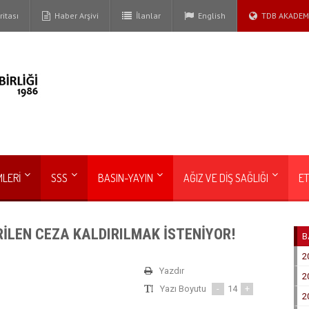
itası
Haber Arşivi
İlanlar
English
TDB AKADEM
MLERİ
SSS
BASIN-YAYIN
AĞIZ VE DİŞ SAĞLIĞI
ET
İLEN CEZA KALDIRILMAK İSTENİYOR!
B
2
Yazdır
2
Yazı Boyutu
-
14
+
2