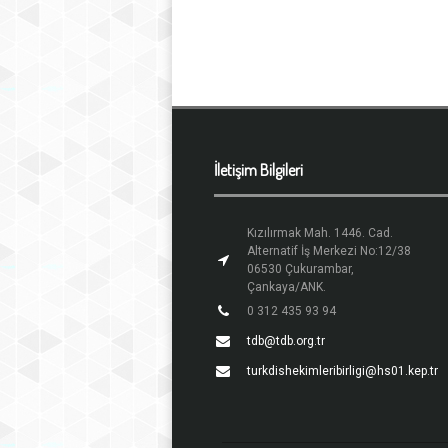
İletişim Bilgileri
Kızılırmak Mah. 1446. Cad.
Alternatif İş Merkezi No:12/38
06530 Çukurambar,
Çankaya/ANK.
0 312 435 93 94
tdb@tdb.org.tr
turkdishekimleribirligi@hs01.kep.tr