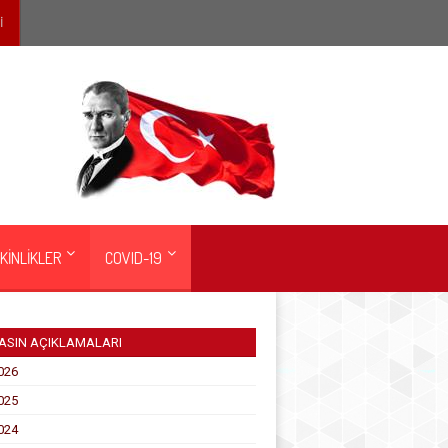
İ
KİNLİKLER
COVID-19
ASIN AÇIKLAMALARI
026
025
024