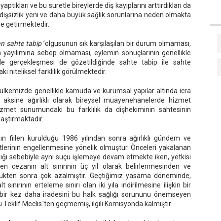
aptıkları ve bu suretle bireylerde diş kayıplarını arttırdıkları da
an dişsizlik yeni ve daha büyük sağlık sorunlarına neden olmakta
e getirmektedir.
n sahte tabip"
olgusunun sık karşılaşılan bir durum olmaması,
n yayılımına sebep olmaması, eylemin sonuçlarının genellikle
nde gerçekleşmesi de gözetildiğinde sahte tabip ile sahte
ki niteliksel farklılık görülmektedir.
ülkemizde genellikle kamuda ve kurumsal yapılar altında icra
 aksine ağırlıklı olarak bireysel muayenehanelerde hizmet
izmet sunumundaki bu farklılık da dişhekiminin sahtesinin
laştırmaktadır.
ının fiilen kurulduğu 1986 yılından sonra ağırlıklı gündem ve
yetlerinin engellenmesine yönelik olmuştur. Önceleri yakalanan
ığı sebebiyle aynı suçu işlemeye devam etmekte iken, yetkisi
len cezanın alt sınırının üç yıl olarak belirlenmesinden ve
üldükten sonra çok azalmıştır. Geçtiğimiz yasama döneminde,
 sınırının erteleme sınırı olan iki yıla indirilmesine ilişkin bir
bir kez daha iradesini bu halk sağlığı sorununu önemseyen
eklif Meclis`ten geçmemiş, ilgili Komisyonda kalmıştır.