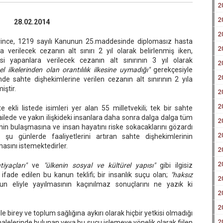
2
2
28.02.2014
2
lerince, 1219 sayılı Kanunun 25.maddesinde diplomasız hasta
2
 verilecek cezanın alt sınırı 2 yıl olarak belirlenmiş iken,
i yapanlara verilecek cezanın alt sınırının 3 yıl olarak
2
 ilkelerinden olan orantılılık ilkesine uymadığı"
gerekçesiyle
2
e sahte dişhekimlerine verilen cezanın alt sınırının 2 yıla
miştir.
2
2
te ekli listede isimleri yer alan 55 milletvekili; tek bir sahte
ailede ve yakın ilişkideki insanlara daha sonra dalga dalga tüm
2
nin bulaşmasına ve insan hayatını riske sokacaklarını gözardı
2
 şu günlerde faaliyetlerini artıran sahte dişhekimlerinin
masını istemektedirler.
2
2
iyaçları"
ve
"ülkenin sosyal ve kültürel yapısı"
gibi ilgisiz
 ifade edilen bu kanun teklifi; bir insanlık suçu olan;
"haksız
2
n eliyle yayılmasının kaçınılmaz sonuçlarını ne yazık ki
2
2
e birey ve toplum sağlığına aykırı olarak hiçbir yetkisi olmadığı
2
halelerinde bulunan veya bu suçu işlemeye yönelik olarak fiilen