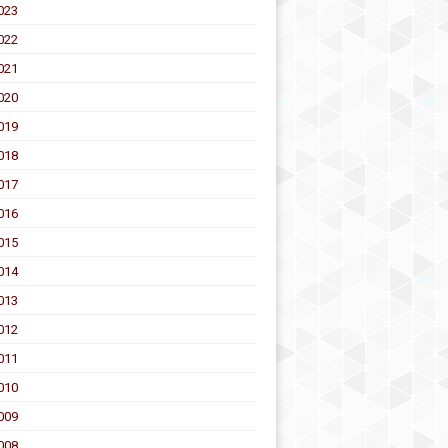
023
022
021
020
019
018
017
016
015
014
013
012
011
010
009
008