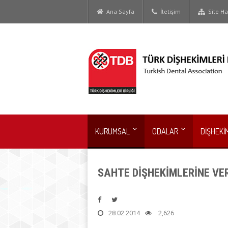
Ana Sayfa
İletişim
Site Har
KURUMSAL
ODALAR
DİŞHEKİ
SAHTE DİŞHEKİMLERİNE VER
28.02.2014
2,626