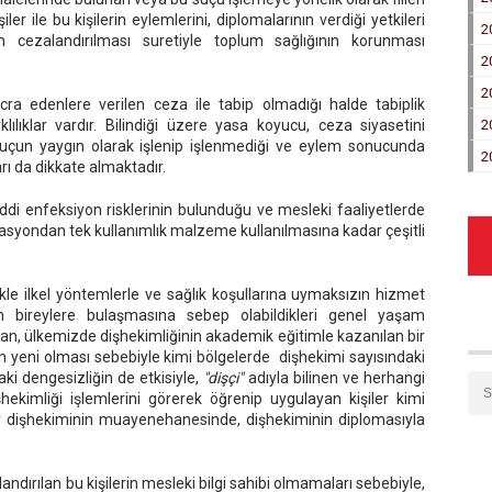
r ile bu kişilerin eylemlerini, diplomalarının verdiği yetkileri
2
nin cezalandırılması suretiyle toplum sağlığının korunması
2
2
ra edenlere verilen ceza ile tabip olmadığı halde tabiplik
lılıklar vardır. Bilindiği üzere yasa koyucu, ceza siyasetini
2
suçun yaygın olarak işlenip işlenmediği ve eylem sonucunda
2
arı da dikkate almaktadır.
ddi enfeksiyon risklerinin bulunduğu ve mesleki faaliyetlerde
lizasyondan tek kullanımlık malzeme kullanılmasına kadar çeşitli
ikle ilkel yöntemlerle ve sağlık koşullarına uymaksızın hizmet
n bireylere bulaşmasına sebep olabildikleri genel yaşam
ftan, ülkemizde dişhekimliğinin akademik eğitimle kazanılan bir
n yeni olması sebebiyle kimi bölgelerde dişhekimi sayısındaki
aki dengesizliğin de etkisiyle,
"dişçi"
adıyla bilinen ve herhangi
hekimliği işlemlerini görerek öğrenip uygulayan kişiler kimi
 dişhekiminin muayenehanesinde, dişhekiminin diplomasıyla
andırılan bu kişilerin mesleki bilgi sahibi olmamaları sebebiyle,