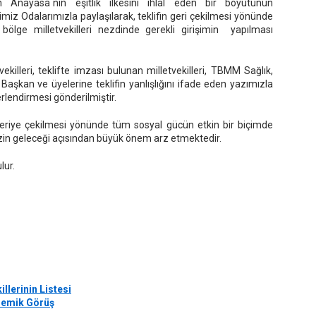
n Anayasa`nın eşitlik ilkesini ihlal eden bir boyutunun
iz Odalarımızla paylaşılarak, teklifin geri çekilmesi yönünde
e bölge milletvekilleri nezdinde gerekli girişimin yapılması
vekilleri, teklifte imzası bulunan milletvekilleri, TBMM Sağlık,
aşkan ve üyelerine teklifin yanlışlığını ifade eden yazımızla
ğerlendirmesi gönderilmiştir.
iye çekilmesi yönünde tüm sosyal gücün etkin bir biçimde
izin geleceği açısından büyük önem arz etmektedir.
lur.
llerinin Listesi
ademik Görüş