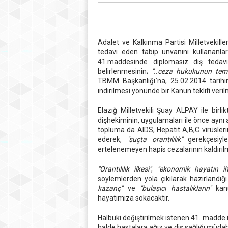
Adalet ve Kalkınma Partisi Milletvekil
tedavi eden tabip unvanını kullananlara
41.maddesinde diplomasız diş tedavis
belirlenmesinin;
"..ceza hukukunun temel
TBMM Başkanlığı`na, 25.02.2014 tarihind
indirilmesi yönünde bir Kanun teklifi veril
Elazığ Milletvekili Şuay ALPAY ile birlik
dişhekiminin, uygulamaları ile önce aynı 
topluma da AIDS, Hepatit A,B,C virüsleri
ederek,
"suçta orantılılık"
gerekçesiyle
ertelenemeyen hapis cezalarının kaldırıl
"Orantılılık ilkesi"
,
"ekonomik hayatın iht
söylemlerden yola çıkılarak hazırlandığı
kazanç"
ve
"bulaşıcı hastalıkların"
kanu
hayatımıza sokacaktır.
Halbuki değiştirilmek istenen 41. madde il
halde hastalara ağız ve diş sağlığı müda