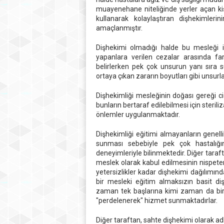
muayenehane niteliğinde yerler açan kişile
kullanarak kolaylaştıran dişhekimleri
amaçlanmıştır.
Dişhekimi olmadığı halde bu mesleği ic
yapanlara verilen cezalar arasında fark
belirlerken pek çok unsurun yanı sıra 
ortaya çıkan zararın boyutları gibi unsurl
Dişhekimliği mesleğinin doğası gereği ci
bunların bertaraf edilebilmesi için steri
önlemler uygulanmaktadır.
Dişhekimliği eğitimi almayanların genell
sunması sebebiyle pek çok hastalığı
deneyimleriyle bilinmektedir. Diğer tara
meslek olarak kabul edilmesinin nispete
yetersizlikler kadar dişhekimi dağılımınd
bir mesleki eğitim almaksızın basit diş
zaman tek başlarına kimi zaman da bir
"perdelenerek" hizmet sunmaktadırlar.
Diğer taraftan, sahte dişhekimi olarak adl