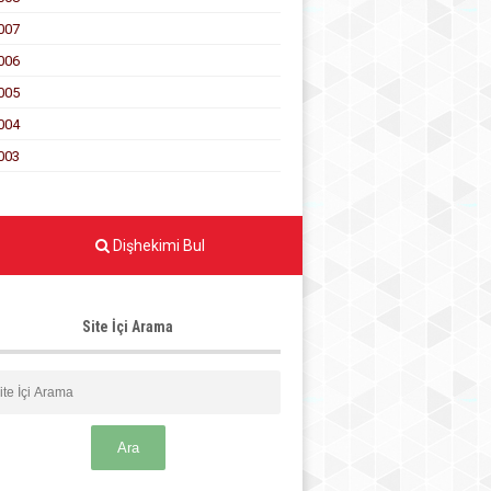
007
006
005
004
003
Dişhekimi Bul
Site İçi Arama