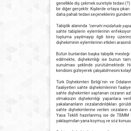
genellikle diş çekmek suretiyle tedavi (?) y
bir diğer gerçektir. Kişilerde ortaya çık
daha pahalı tedavi seçeneklerini gündem
Tabiplik alanında
"cerrahi müdahale yapa
sahte tabiplerin eylemlerinin enfeksiyo
topluma yayılmayıp ilgili birey üzeri
dişhekiminin eylemlerinin etkileri arasında
Bütün bunlardan başka tabiplik mesleği 
edilmekte; dişhekimliği ise bunun tam
sunulması şeklinde yürütülmektedir. H
kendisini gizleyerek çalışabilmesini kolay
Türk Dişhekimleri Birliği`nin ve Odalar
faaliyetleri sahte dişhekimlerinin faali
sahte dişhekimleri saptanan cezanın azl
olmaksızın dişhekimliği yapanlara veri
yakalananların cezalandırıldıkları gör
sahte dişhekimlerine verilen cezaların alt
Yasa Teklifi hazırlanmış ise de TBMM 
yaklaşımdan yana koymuş ve söz konusu T