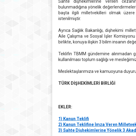
Sahte dişhekimlerine verilen cezanı
bulunmadığına yönelik değerlendirmelerim
başta ilgili milletvekilleri olmak üzer
istenilmiştir.
Ayrıca Sağlık Bakanlığı, dişhekimi millet
Aile Çalışma ve Sosyal İşler Komisyonu B
birlikte, konuya ilişkin 3 bilim insanın de
Teklifin TBMM gündemine alınmadan ger
kullanılması toplum sağlığı ve mesleğim
Meslektaşlarımıza ve kamuoyuna duyuru
TÜRK DİŞHEKİMLERİ BİRLİĞİ
EKLER:
1) Kanun Teklifi
2) Kanun Teklifine İmza Veren Milletveki
3) Sahte Dişhekimlerine Yönelik 3 Ak