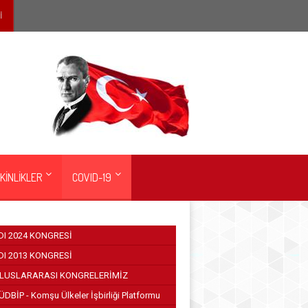
İ
KİNLİKLER
COVID-19
DI 2024 KONGRESİ
DI 2013 KONGRESİ
LUSLARARASI KONGRELERİMİZ
ÜDBİP - Komşu Ülkeler İşbirliği Platformu