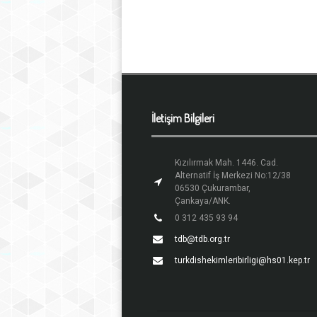
İletişim Bilgileri
Kızılırmak Mah. 1446. Cad.
Alternatif İş Merkezi No:12/38
06530 Çukurambar,
Çankaya/ANK.
0 312 435 93 94
tdb@tdb.org.tr
turkdishekimleribirligi@hs01.kep.tr