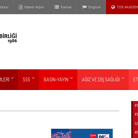
itası
Haber Arşivi
İlanlar
English
TDB AKADEM
MLERİ
SSS
BASIN-YAYIN
AĞIZ VE DİŞ SAĞLIĞI
ET
F
F
U
K