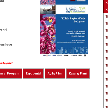
anı
K
K
T
T
teri
T
T
rumlusu
T
T
T
ıklayınız...
T
T
imsel Program
Expodental
Açılış Filmi
Kapanış Filmi
T
T
T
T
T