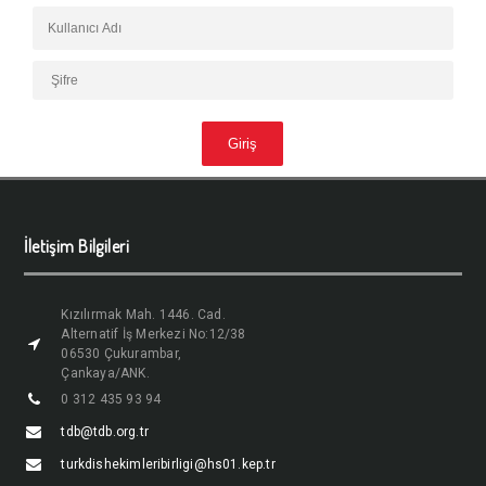
İletişim Bilgileri
Kızılırmak Mah. 1446. Cad.
Alternatif İş Merkezi No:12/38
06530 Çukurambar,
Çankaya/ANK.
0 312 435 93 94
tdb@tdb.org.tr
turkdishekimleribirligi@hs01.kep.tr