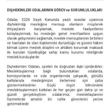
DİŞHEKİMLERİ ODALARININ GÖREV ve SORUMLULUKLARI
Odalar, 3224 Sayılı Kanunda yazılı esaslar uyarınca
dişhekimliği mesleğine mensup olanların müşterek
ihtiyaçlarını karşılamak, mesleki faaliyetlerini
kolaylaştırmak, bu mesleğin genel menfaatlere uygun
olarak gelişmesini sağlamak, meslek mensuplarının birbirleri
ve hastaları ile olan ilişkilerinde dürüstlüğü ve güveni hâkim
kılmak üzere meslek disiplini ve ahlâkını korumak maksadı
ile kurulan tüzelkişiliğe sahip kamu kurumu niteliğinde
meslek kuruluşlardır.
Dişhekimleri Odaları, üyeleri ile doğrudan ilişki içindedirler.
Meslektaşlarımız bağlı bulundukları odalarda,
komisyonlarda ve oda organlarında çalışarak, gönüllü
katkılarıyla mesleğimizin ilerlemesi için çaba
göstermektedirler. Güçlü örgüt bilincindeki
meslektaşlarımızın katkıları ile her geçen gün daha iyi ve
güzeli gerçekleştiren odalarımız, meslektaşlarının
hizmetinde amatör bir ruhla görevlerini yerine
getirmektedir.