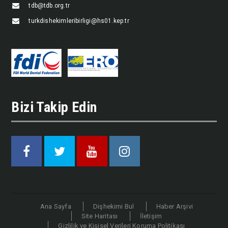
tdb@tdb.org.tr
turkdishekimleribirligi@hs01.kep.tr
Bizi Takip Edin
Facebook
Twitter
Youtube
Instagram
Ana Sayfa
Dişhekimi Bul
Haber Arşivi
Site Haritası
İletişim
Gizlilik ve Kişisel Verileri Koruma Politikası