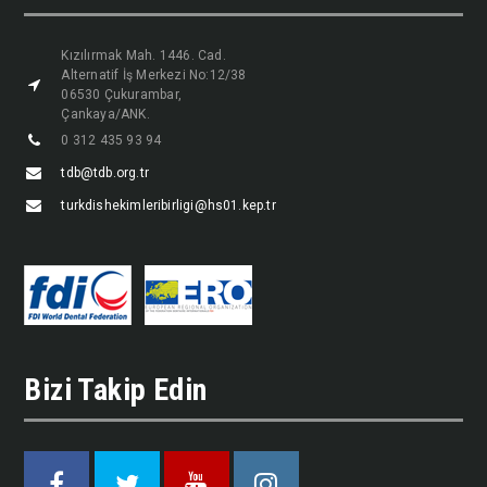
Kızılırmak Mah. 1446. Cad.
Alternatif İş Merkezi No:12/38
06530 Çukurambar,
Çankaya/ANK.
0 312 435 93 94
tdb@tdb.org.tr
turkdishekimleribirligi@hs01.kep.tr
Bizi Takip Edin
Facebook
Twitter
Youtube
Instagram